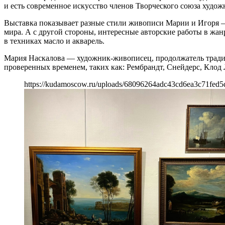
и есть современное искусство членов Творческого союза худо
Выставка показывает разные стили живописи Марии и Игоря —
мира. А с другой стороны, интересные авторские работы в жанр
в техниках масло и акварель.
Мария Наскалова — художник-живописец, продолжатель традиц
проверенных временем, таких как: Рембрандт, Снейдерс, Клод
https://kudamoscow.ru/uploads/68096264adc43cd6ea3c71fed5