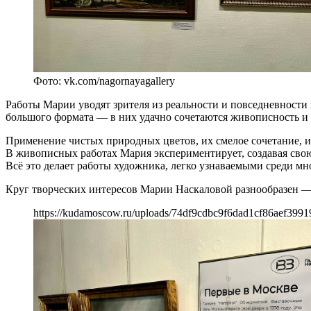
Фото: vk.com/nagornayagallery
Работы Марии уводят зрителя из реальности и повседневности
большого формата — в них удачно сочетаются живописность и 
Применение чистых природных цветов, их смелое сочетание, 
В живописных работах Мария экспериментирует, создавая свою 
Всё это делает работы художника, легко узнаваемыми среди мн
Круг творческих интересов Марии Наскаловой разнообразен — 
https://kudamoscow.ru/uploads/74df9cdbc9f6dad1cf86aef3991