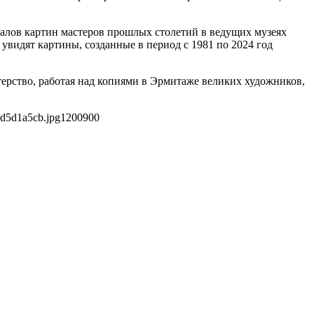
алов картин мастеров прошлых столетий в ведущих музеях
 увидят картины, созданные в период с 1981 по 2024 год
рство, работая над копиями в Эрмитаже великих художников,
ed5d1a5cb.jpg
1200
900