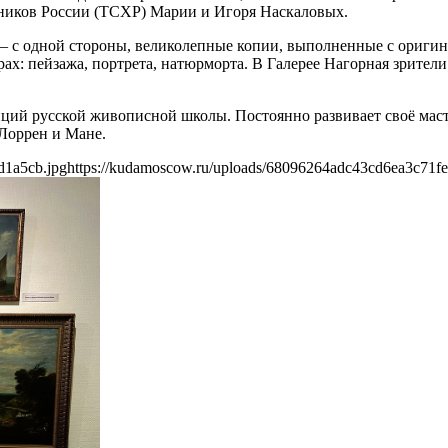
жников России (ТСХР) Марии и Игоря Наскаловых.
 с одной стороны, великолепные копии, выполненные с оригин
ах: пейзажа, портрета, натюрморта. В Галерее Нагорная зрители
ий русской живописной школы. Постоянно развивает своё масте
 Лоррен и Мане.
d1a5cb.jpg
https://kudamoscow.ru/uploads/68096264adc43cd6ea3c71f