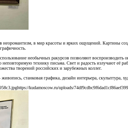
 в неоромантизм, в мир красоты и ярких ощущений. Картины со
графичность.
использование необычных ракурсов позволяют воспроизводить 
неповторимую технику письма. Свет и радость излучают её рабо
ожества творений российских и зарубежных коллег.
живопись, станковая графика, дизайн интерьера, скульптура, х
958c3.jpg
https://kudamoscow.ru/uploads/74df9cdbc9f6dad1cf86aef39