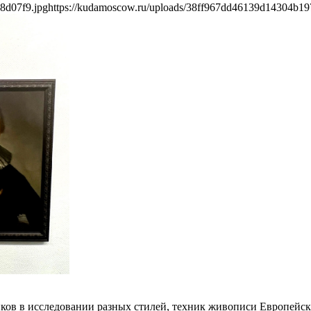
8d07f9.jpg
https://kudamoscow.ru/uploads/38ff967dd46139d14304b19
ков в исследовании разных стилей, техник живописи Европейск