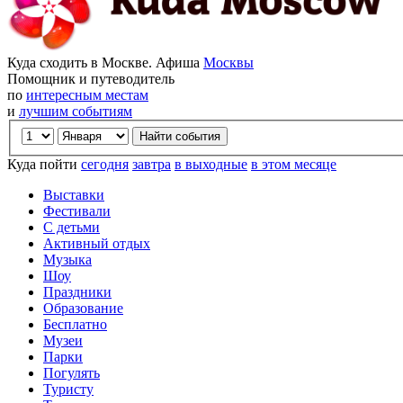
Куда сходить в Москве. Афиша
Москвы
Помощник и путеводитель
по
интересным местам
и
лучшим событиям
Куда пойти
сегодня
завтра
в выходные
в этом месяце
Выставки
Фестивали
С детьми
Активный отдых
Музыка
Шоу
Праздники
Образование
Бесплатно
Музеи
Парки
Погулять
Туристу