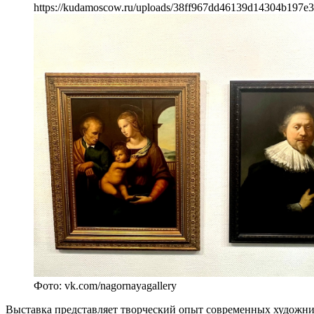
https://kudamoscow.ru/uploads/38ff967dd46139d14304b197e3
Фото: vk.com/nagornayagallery
Выставка представляет творческий опыт современных художни