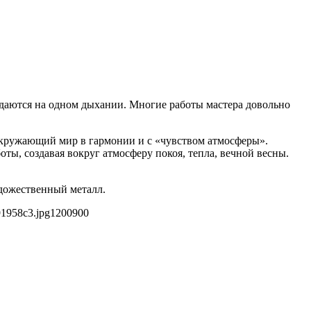
здаются на одном дыхании. Многие работы мастера довольно
окружающий мир в гармонии и с «чувством атмосферы».
ты, создавая вокруг атмосферу покоя, тепла, вечной весны.
удожественный металл.
91958c3.jpg
1200
900