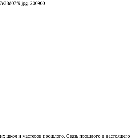
7e38d07f9.jpg
1200
900
их школ и мастеров прошлого. Связь прошлого и настоящего