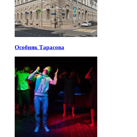
Особняк Тарасова