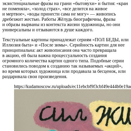
экзистенциальные фразы на грани «бытовухи» и бытия: «кран
не поменяла», «холод страх», «все делится на живое
и мертвое», «воды принести сама не могу» — живопись
дребезжит жестью. Работы Жёлудь биографичны, фразы
и образы вырваны из контекста жизни художницы, но они
универсальны и отзываются в душе каждого.
Текстуальные картины принадлежат сериям «ПОЛ БЕДЫ, или
Иллюзия быта» и «После зимы». Серийность картин для нее
принципиальна: акт живописания она часто превращала
в акцию, ей была важна процессуальность создания
огромного количества картин одного типа. Подобные серии
становились поводом к созданию так называемых «акций»,
во время которых художница или продавала за бесценок, или
раздаривала свои произведения.
https://kudamoscow.ru/uploads/ec11ebcbf9f3cbf49e444b0e19a