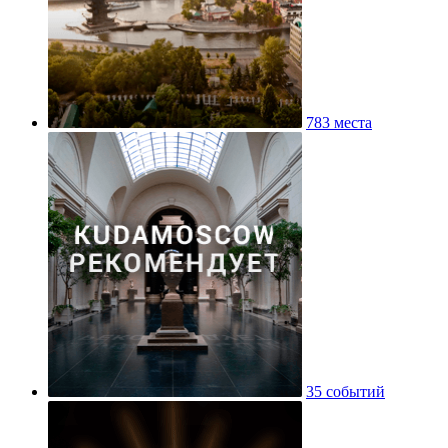
783 места
35 событий