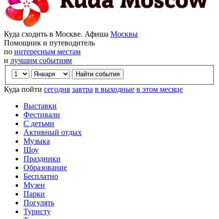
Куда сходить в Москве. Афиша
Москвы
Помощник и путеводитель
по
интересным местам
и
лучшим событиям
Куда пойти
сегодня
завтра
в выходные
в этом месяце
Выставки
Фестивали
С детьми
Активный отдых
Музыка
Шоу
Праздники
Образование
Бесплатно
Музеи
Парки
Погулять
Туристу