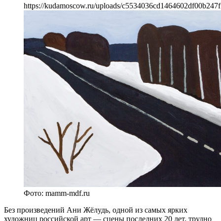
https://kudamoscow.ru/uploads/c5534036cd1464602df00b247f
Фото: mamm-mdf.ru
Без произведений Ани Жёлудь, одной из самых ярких
художниц российской арт — сцены последних 20 лет, трудно