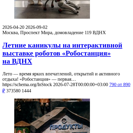
2026-04-20
2026-09-02
Москва, Проспект Мира, домовладение 119
ВДНХ
Летние каникулы на интерактивной
выставке роботов «Робостанция»
на ВДНХ
Лето — время ярких впечатлений, открытий и активного
отдыха! «Робостанция» — первая…
https://schema.org/InStock
2026-07-28T00:00:00+03:00
790
от 890
₽
373580
1444