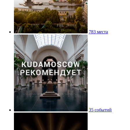
783 места
35 событий