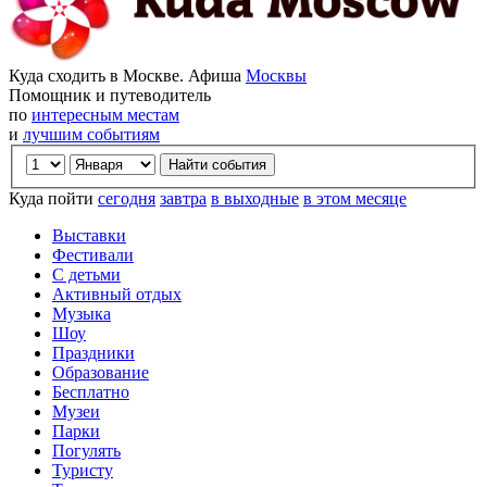
Куда сходить в Москве. Афиша
Москвы
Помощник и путеводитель
по
интересным местам
и
лучшим событиям
Куда пойти
сегодня
завтра
в выходные
в этом месяце
Выставки
Фестивали
С детьми
Активный отдых
Музыка
Шоу
Праздники
Образование
Бесплатно
Музеи
Парки
Погулять
Туристу