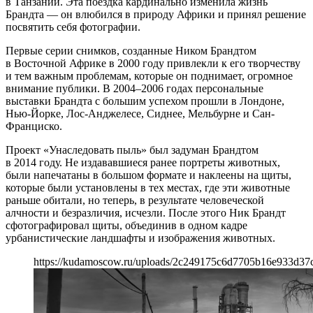
в Танзании. Эта поездка кардинально изменила жизнь
Брандта — он влюбился в природу Африки и принял решение
посвятить себя фотографии.
Первые серии снимков, созданные Ником Брандтом
в Восточной Африке в 2000 году привлекли к его творчеству
и тем важным проблемам, которые он поднимает, огромное
внимание публики. В 2004–2006 годах персональные
выставки Брандта с большим успехом прошли в Лондоне,
Нью-Йорке, Лос-Анджелесе, Сиднее, Мельбурне и Сан-
Франциско.
Проект «Унаследовать пыль» был задуман Брандтом
в 2014 году. Не издававшиеся ранее портреты животных,
были напечатаны в большом формате и наклеены на щиты,
которые были установлены в тех местах, где эти животные
раньше обитали, но теперь, в результате человеческой
алчности и безразличия, исчезли. После этого Ник Брандт
сфотографировал щиты, объединив в одном кадре
урбанистические ландшафты и изображения животных.
https://kudamoscow.ru/uploads/2c249175c6d7705b16e933d37