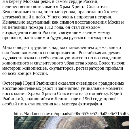
На берегу Москвы-реки, в самом сердце России,
величественно возвышается Храм Христа Спасителя.
Белоснежные стены, золотые купола, православный крест,
устремлённый в небо. У него очень непростая история.
Изначально задуманный как символ восстановления Москвы
из пепелища пожара 1812 года, он стал символом
возрождения новой России, связующим звеном между
прошлым, настоящим и будущим русского государства.
Много людей трудились над восстановлением храма, много
сил было вложено в его возрождение. Российская академия
художеств взяла на себя основную миссию по возрождению
живописного и скульптурного убранства храма. Более тысячи
мастеров: живописцев, скульпторов, реставраторов прибыли
со всех концов России.
Фотограф Юрий Рыбицкий оказался очевидцем грандиозных
восстановительных работ и запечатлел уникальные моменты
воссоздания Храма Христа Спасителя на фотоплёнку. Юрий
Рыбицкий, родившийся в Ленинграде в 1960 году, прошёл
особый путь становления как мастера фотографии.
https://kudamoscow.ru/uploads/fc96d6530e5229a09e6e715af0