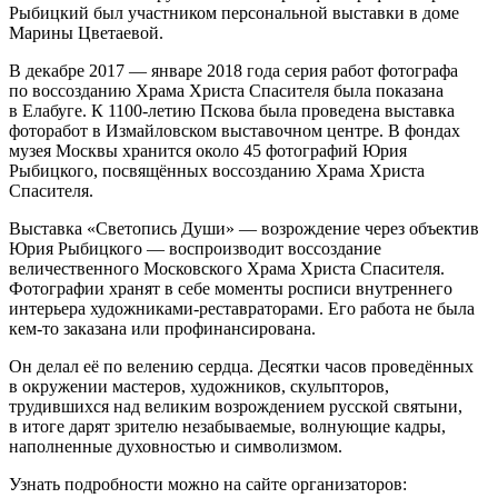
Рыбицкий был участником персональной выставки в доме
Марины Цветаевой.
В декабре 2017 — январе 2018 года серия работ фотографа
по воссозданию Храма Христа Спасителя была показана
в Елабуге. К 1100-летию Пскова была проведена выставка
фоторабот в Измайловском выставочном центре. В фондах
музея Москвы хранится около 45 фотографий Юрия
Рыбицкого, посвящённых воссозданию Храма Христа
Спасителя.
Выставка «Светопись Души» — возрождение через объектив
Юрия Рыбицкого — воспроизводит воссоздание
величественного Московского Храма Христа Спасителя.
Фотографии хранят в себе моменты росписи внутреннего
интерьера художниками-реставраторами. Его работа не была
кем-то заказана или профинансирована.
Он делал её по велению сердца. Десятки часов проведённых
в окружении мастеров, художников, скульпторов,
трудившихся над великим возрождением русской святыни,
в итоге дарят зрителю незабываемые, волнующие кадры,
наполненные духовностью и символизмом.
Узнать подробности можно на сайте организаторов: