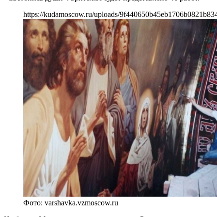
https://kudamoscow.ru/uploads/9f440650b45eb1706b0821b83
Фото: varshavka.vzmoscow.ru