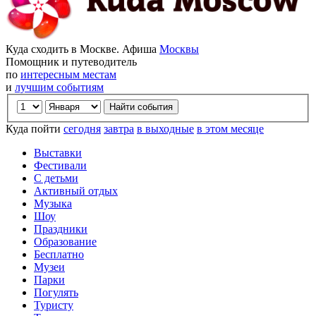
Куда сходить в Москве. Афиша
Москвы
Помощник и путеводитель
по
интересным местам
и
лучшим событиям
Куда пойти
сегодня
завтра
в выходные
в этом месяце
Выставки
Фестивали
С детьми
Активный отдых
Музыка
Шоу
Праздники
Образование
Бесплатно
Музеи
Парки
Погулять
Туристу