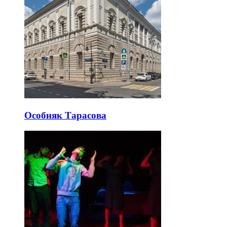
Особняк Тарасова