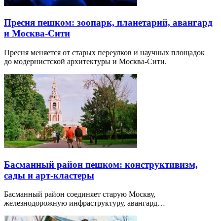
Пресня пешком: зоопарк, планетарий, авангард
и Москва-Сити
Пресня меняется от старых переулков и научных площадок
до модернистской архитектуры и Москва-Сити.
Басманный район пешком: конструктивизм,
сады и арт-кластеры
Басманный район соединяет старую Москву,
железнодорожную инфраструктуру, авангард…