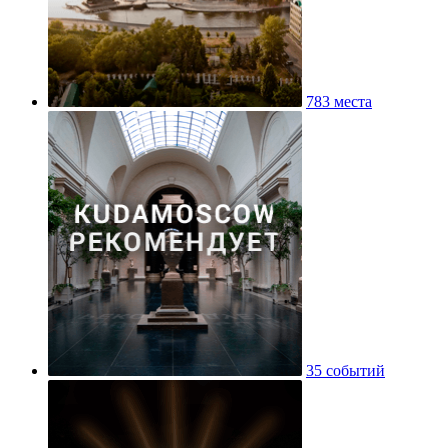
783 места
35 событий