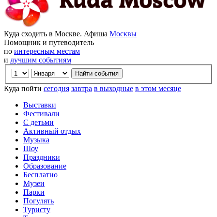
Куда сходить в Москве. Афиша
Москвы
Помощник и путеводитель
по
интересным местам
и
лучшим событиям
Куда пойти
сегодня
завтра
в выходные
в этом месяце
Выставки
Фестивали
С детьми
Активный отдых
Музыка
Шоу
Праздники
Образование
Бесплатно
Музеи
Парки
Погулять
Туристу