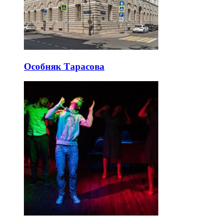
Особняк Тарасова