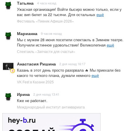
Татьяна
4 часа назад
Ужасная организация! Войти бысиро можно только, если у
вас вип билет за 22 тысячи. Для остальных
ещё
Фестиваль «Пикник Афиши-2026»
Марианна
9 часов назад
Мы с мужем 28 июня посетили спектакль в Зимнем театре.
Получили истинное удовольствие! Великолепная
ещё
Спектакль «Запчасти для счастья»
Анастасия Ришина
2 дня назад 16:17
Казань в этот день просто разорвала 🔥 Мы приехали без
какого то четкого плана, думали немного
ещё
VK Fest в Казани 2025
Ирина
2 дня назад 13:41
Кже не работает.
Международный институт антиквариата