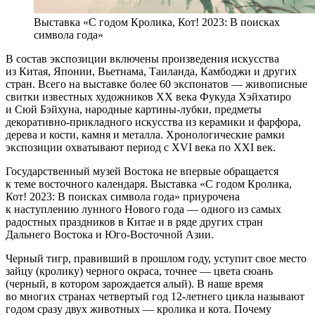
Выставка «С годом Кролика, Кот! 2023: В поисках
символа года»
В состав экспозиции включены произведения искусства
из Китая, Японии, Вьетнама, Таиланда, Камбоджи и других
стран. Всего на выставке более 60 экспонатов — живописные
свитки известных художников ХХ века Фукуда Хэйхатиро
и Сюй Бэйхуна, народные картины-лубки, предметы
декоративно-прикладного искусства из керамики и фарфора,
дерева и кости, камня и металла. Хронологические рамки
экспозиции охватывают период с XVI века по XXI век.
Государственный музей Востока не впервые обращается
к теме восточного календаря. Выставка «С годом Кролика,
Кот! 2023: В поисках символа года» приурочена
к наступлению лунного Нового года — одного из самых
радостных праздников в Китае и в ряде других стран
Дальнего Востока и Юго-Восточной Азии.
Черный тигр, правивший в прошлом году, уступит свое место
зайцу (кролику) черного окраса, точнее — цвета сюань
(черный, в котором зарождается алый). В наше время
во многих странах четвертый год 12-летнего цикла называют
годом сразу двух животных — кролика и кота. Почему