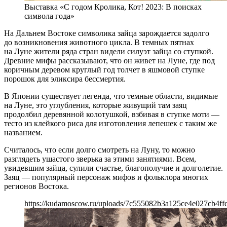
Выставка «С годом Кролика, Кот! 2023: В поисках
символа года»
На Дальнем Востоке символика зайца зарождается задолго
до возникновения животного цикла. В темных пятнах
на Луне жители ряда стран видели силуэт зайца со ступкой.
Древние мифы рассказывают, что он живет на Луне, где под
коричным деревом круглый год толчет в яшмовой ступке
порошок для эликсира бессмертия.
В Японии существует легенда, что темные области, видимые
на Луне, это углубления, которые живущий там заяц
продолбил деревянной колотушкой, взбивая в ступке моти —
тесто из клейкого риса для изготовления лепешек с таким же
названием.
Считалось, что если долго смотреть на Луну, то можно
разглядеть ушастого зверька за этими занятиями. Всем,
увидевшим зайца, сулили счастье, благополучие и долголетие.
Заяц — популярный персонаж мифов и фольклора многих
регионов Востока.
https://kudamoscow.ru/uploads/7c555082b3a125ce4e027cb4ff