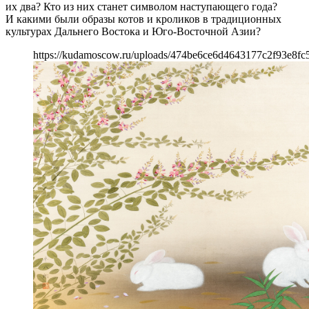
их два? Кто из них станет символом наступающего года?
И какими были образы котов и кроликов в традиционных
культурах Дальнего Востока и Юго-Восточной Азии?
https://kudamoscow.ru/uploads/474be6ce6d4643177c2f93e8fc