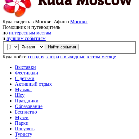
Куда сходить в Москве. Афиша
Москвы
Помощник и путеводитель
по
интересным местам
и
лучшим событиям
Куда пойти
сегодня
завтра
в выходные
в этом месяце
Выставки
Фестивали
С детьми
Активный отдых
Музыка
Шоу
Праздники
Образование
Бесплатно
Музеи
Парки
Погулять
Туристу