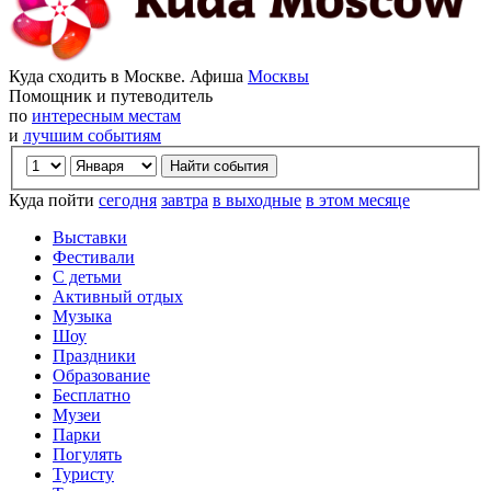
Куда сходить в Москве. Афиша
Москвы
Помощник и путеводитель
по
интересным местам
и
лучшим событиям
Куда пойти
сегодня
завтра
в выходные
в этом месяце
Выставки
Фестивали
С детьми
Активный отдых
Музыка
Шоу
Праздники
Образование
Бесплатно
Музеи
Парки
Погулять
Туристу