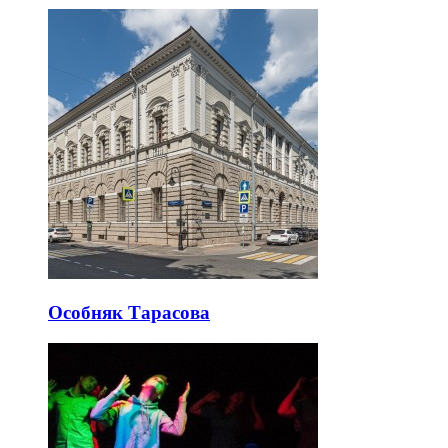
Особняк Тарасова