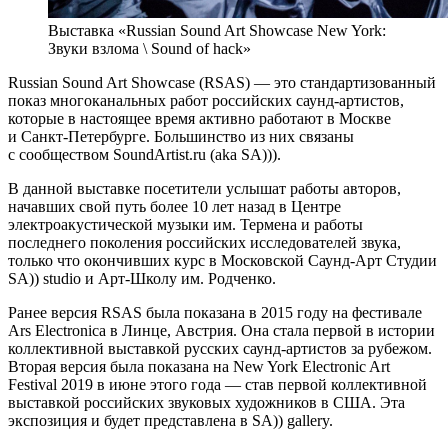
Выставка «Russian Sound Art Showcase New York:
Звуки взлома \ Sound of hack»
Russian Sound Art Showcase (RSAS) — это стандартизованный
показ многоканальных работ российских саунд-артистов,
которые в настоящее время активно работают в Москве
и Санкт-Петербурге. Большинство из них связаны
с сообществом SoundArtist.ru (aka SA))).
В данной выставке посетители услышат работы авторов,
начавших свой путь более 10 лет назад в Центре
электроакустической музыки им. Термена и работы
последнего поколения российских исследователей звука,
только что окончивших курс в Московской Саунд-Арт Студии
SA)) studio и Арт-Школу им. Родченко.
Ранее версия RSAS была показана в 2015 году на фестивале
Ars Electronica в Линце, Австрия. Она стала первой в истории
коллективной выставкой русских саунд-артистов за рубежом.
Вторая версия была показана на New York Electronic Art
Festival 2019 в июне этого года — став первой коллективной
выставкой российских звуковых художников в США. Эта
экспозиция и будет представлена в SA)) gallery.