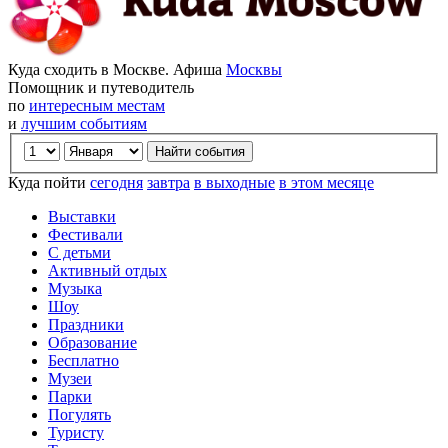
Куда сходить в Москве. Афиша
Москвы
Помощник и путеводитель
по
интересным местам
и
лучшим событиям
Куда пойти
сегодня
завтра
в выходные
в этом месяце
Выставки
Фестивали
С детьми
Активный отдых
Музыка
Шоу
Праздники
Образование
Бесплатно
Музеи
Парки
Погулять
Туристу