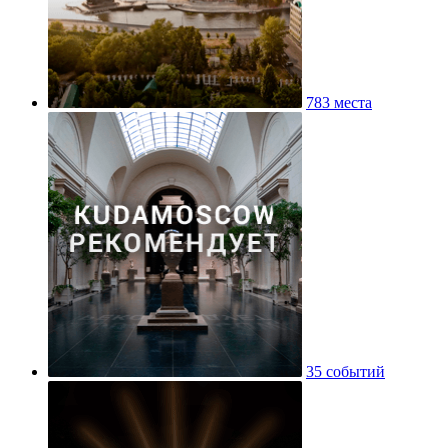
783 места
35 событий