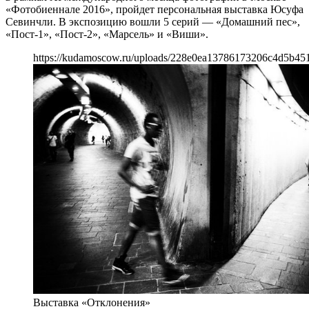
«Фотобиеннале 2016», пройдет персональная выставка Юсуфа
Севинчли. В экспозицию вошли 5 серий — «Домашний пес»,
«Пост-1», «Пост-2», «Марсель» и «Виши».
https://kudamoscow.ru/uploads/228e0ea13786173206c4d5b45
Выставка «Отклонения»