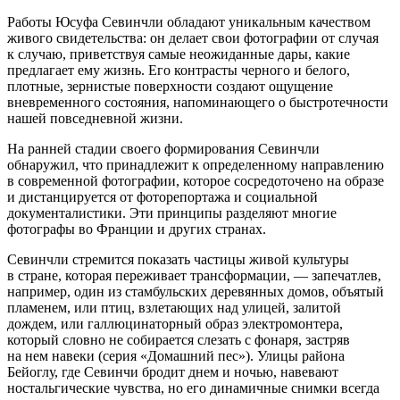
Работы Юсуфа Севинчли обладают уникальным качеством
живого свидетельства: он делает свои фотографии от случая
к случаю, приветствуя самые неожиданные дары, какие
предлагает ему жизнь. Его контрасты черного и белого,
плотные, зернистые поверхности создают ощущение
вневременного состояния, напоминающего о быстротечности
нашей повседневной жизни.
На ранней стадии своего формирования Севинчли
обнаружил, что принадлежит к определенному направлению
в современной фотографии, которое сосредоточено на образе
и дистанцируется от фоторепортажа и социальной
документалистики. Эти принципы разделяют многие
фотографы во Франции и других странах.
Севинчли стремится показать частицы живой культуры
в стране, которая переживает трансформации, — запечатлев,
например, один из стамбульских деревянных домов, объятый
пламенем, или птиц, взлетающих над улицей, залитой
дождем, или галлюцинаторный образ электромонтера,
который словно не собирается слезать с фонаря, застряв
на нем навеки (серия «Домашний пес»). Улицы района
Бейоглу, где Севинчи бродит днем и ночью, навевают
ностальгические чувства, но его динамичные снимки всегда