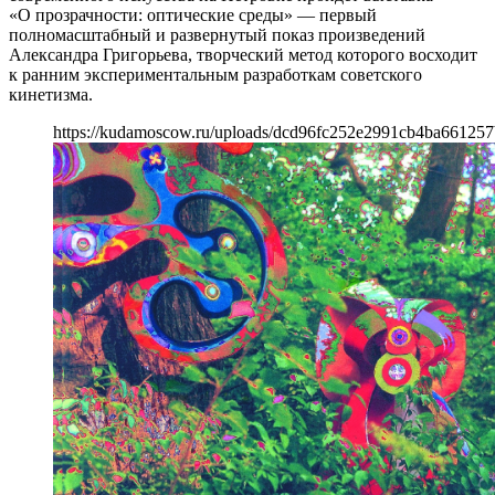
«О прозрачности: оптические среды» — первый
полномасштабный и развернутый показ произведений
Александра Григорьева, творческий метод которого восходит
к ранним экспериментальным разработкам советского
кинетизма.
https://kudamoscow.ru/uploads/dcd96fc252e2991cb4ba661257