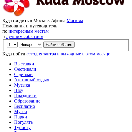
Куда сходить в Москве. Афиша
Москвы
Помощник и путеводитель
по
интересным местам
и
лучшим событиям
Куда пойти
сегодня
завтра
в выходные
в этом месяце
Выставки
Фестивали
С детьми
Активный отдых
Музыка
Шоу
Праздники
Образование
Бесплатно
Музеи
Парки
Погулять
Туристу