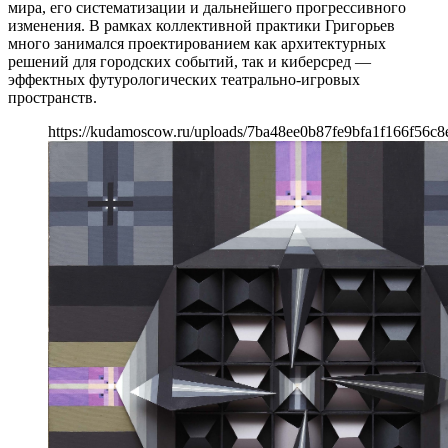
мира, его систематизации и дальнейшего прогрессивного
изменения. В рамках коллективной практики Григорьев
много занимался проектированием как архитектурных
решений для городских событий, так и киберсред —
эффектных футурологических театрально-игровых
пространств.
https://kudamoscow.ru/uploads/7ba48ee0b87fe9bfa1f166f56c8