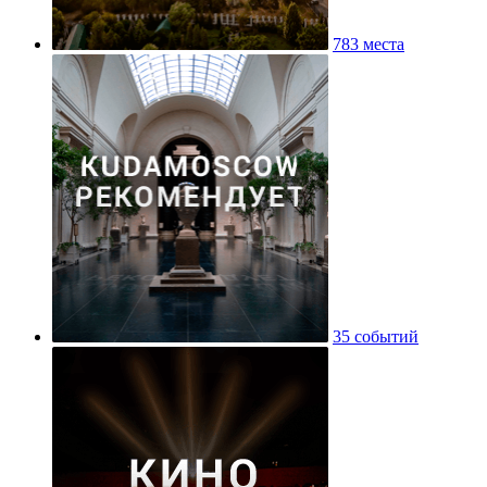
783 места
35 событий