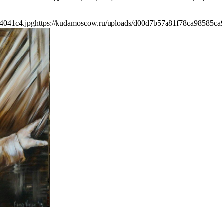
4041c4.jpg
https://kudamoscow.ru/uploads/d00d7b57a81f78ca98585ca