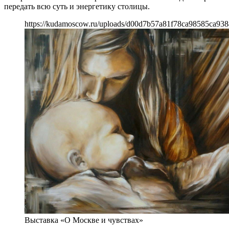
передать всю суть и энергетику столицы.
https://kudamoscow.ru/uploads/d00d7b57a81f78ca98585ca938
Выставка «О Москве и чувствах»