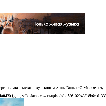
 персональная выставка художницы Анны Водки «О Москве и чув
aff430.jpg
https://kudamoscow.ru/uploads/bb5861020408b8b6ccd1339