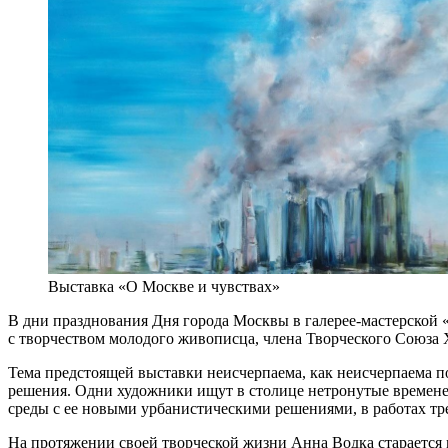
Выставка «О Москве и чувствах»
В дни празднования Дня города Москвы в галерее-мастерской 
с творчеством молодого живописца, члена Творческого Союза
Тема предстоящей выставки неисчерпаема, как неисчерпаема п
решения. Одни художники ищут в столице нетронутые временем
среды с ее новыми урбанистическими решениями, в работах тр
На протяжении своей творческой жизни Анна Водка старается м