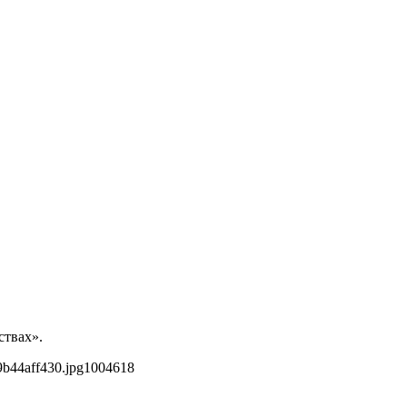
ствах».
b44aff430.jpg
1004
618