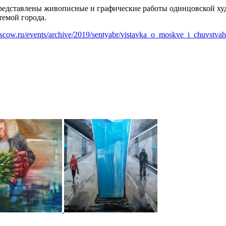
 представлены живописные и графические работы одинцовской 
темой города.
oscow.ru/events/archive/2019/sentyabr/vistavka_o_moskve_i_chuvstvah