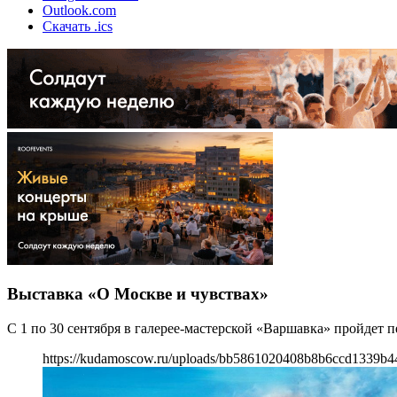
Outlook.com
Скачать .ics
Выставка «О Москве и чувствах»
С 1 по 30 сентября в галерее-мастерской «Варшавка» пройдет
https://kudamoscow.ru/uploads/bb5861020408b8b6ccd1339b44