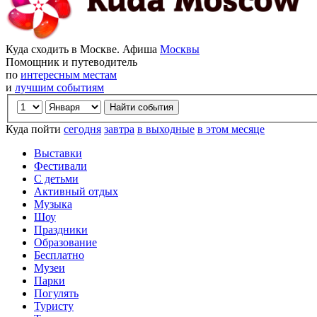
Куда сходить в Москве. Афиша
Москвы
Помощник и путеводитель
по
интересным местам
и
лучшим событиям
Куда пойти
сегодня
завтра
в выходные
в этом месяце
Выставки
Фестивали
С детьми
Активный отдых
Музыка
Шоу
Праздники
Образование
Бесплатно
Музеи
Парки
Погулять
Туристу