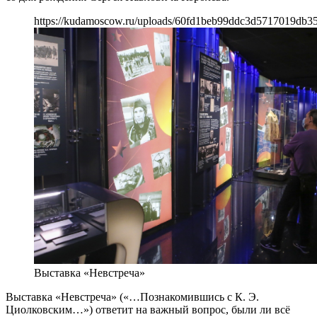
https://kudamoscow.ru/uploads/60fd1beb99ddc3d5717019db35
Выставка «Невстреча»
Выставка «Невстреча» («…Познакомившись с К. Э.
Циолковским…») ответит на важный вопрос, были ли всё