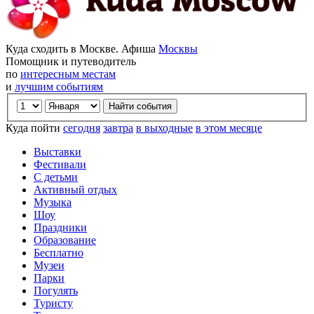
Куда сходить в Москве. Афиша
Москвы
Помощник и путеводитель
по
интересным местам
и
лучшим событиям
Куда пойти
сегодня
завтра
в выходные
в этом месяце
Выставки
Фестивали
С детьми
Активный отдых
Музыка
Шоу
Праздники
Образование
Бесплатно
Музеи
Парки
Погулять
Туристу