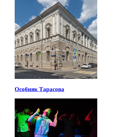
Особняк Тарасова