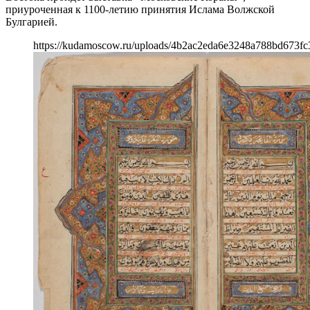
приуроченная к 1100-летию принятия Ислама Волжской
Булгарией.
https://kudamoscow.ru/uploads/4b2ac2eda6e3248a788bd673fc