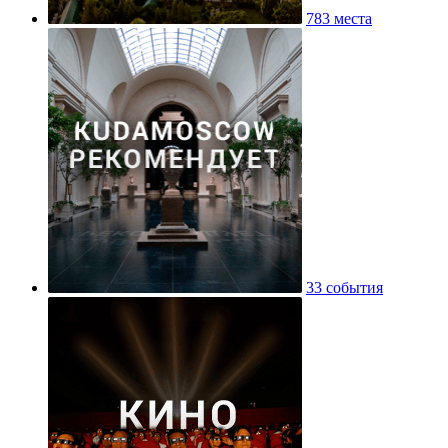
783 места
33 события