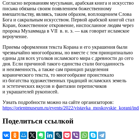
Согласно верованиям мусульман, арабская книга и искусство
письма обязаны своим появлением божественному
вмешательству, являясь, таким образом, воплощением Слова
Бога и сакральным искусством. Первой арабской книгой стал
Коран, божественное откровение, ниспосланное людям через
пророка Мухаммада в VII в. н. э. — как говорит исламское
вероучение.
Приемы оформления текста Корана и его украшения были
чрезвычайно многообразны, но вместе с тем принципиально
едины для всех уголков исламского мира с древности до сего
дня. Если причиной такого единства стали богоданность
и неизменность, а также сам принцип разделения
коранического текста, то многообразие проистекало
из богатства художественных традиций исламских земель
и эстетических вкусов и фантазии переписчиков
и украшателей рукописей.
Узнать подробности можно на сайте организаторов:
https://orientmuseum.ru/events/2022/vistavka_moskovskie_korani/in
Поделиться ссылкой