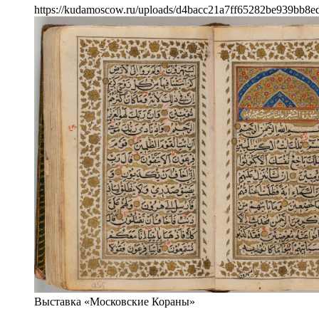
https://kudamoscow.ru/uploads/d4bacc21a7ff65282be939bb8e
Выставка «Московские Кораны»