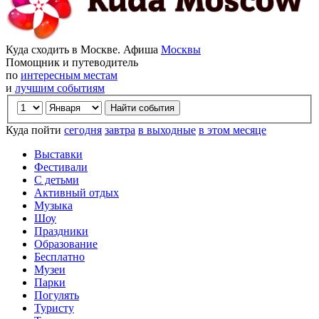
Куда сходить в Москве. Афиша
Москвы
Помощник и путеводитель
по
интересным местам
и
лучшим событиям
Куда пойти
сегодня
завтра
в выходные
в этом месяце
Выставки
Фестивали
С детьми
Активный отдых
Музыка
Шоу
Праздники
Образование
Бесплатно
Музеи
Парки
Погулять
Туристу