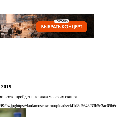
 2019
мирязева пройдет выставка морских свинок.
f9f04.jpg
https://kudamoscow.ru/uploads/cf41d8e5648f33b5e3ac69b6c