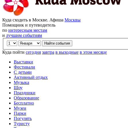
Куда сходить в Москве. Афиша
Москвы
Помощник и путеводитель
по
интересным местам
и
лучшим событиям
Куда пойти
сегодня
завтра
в выходные
в этом месяце
Выставки
Фестивали
С детьми
Активный отдых
Музыка
Шоу
Праздники
Образование
Бесплатно
Музеи
Парки
Погулять
Туристу