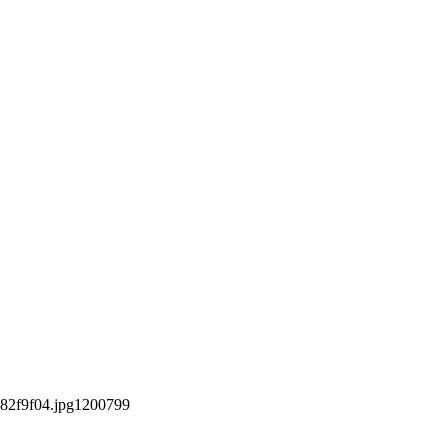
82f9f04.jpg
1200
799