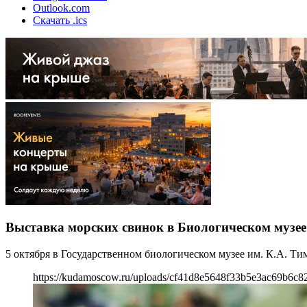
Outlook.com
Скачать .ics
Выставка морских свинок в Биологическом музее
5 октября в Государственном биологическом музее им. К.А. Ти
https://kudamoscow.ru/uploads/cf41d8e5648f33b5e3ac69b6c82