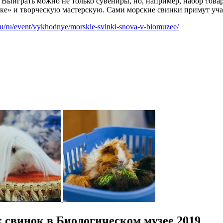
 Выиграть можно не только сувениры, но, например, набор това
ке» и творческую мастерскую. Сами морские свинки примут учас
.ru/ru/event/vykhodnye/morskie-svinki-snova-v-biomuzee/
свинок в Биологическом музее 2019