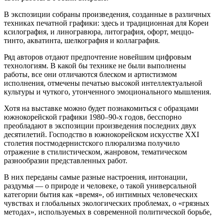
В экспозиции собраны произведения, созданные в различных
техниках печатной графики: здесь и традиционная для Кореи
ксилография, и линогравюра, литография, офорт, меццо-
тинто, акватинта, шелкография и коллаграфия.
Ряд авторов отдают предпочтение новейшим цифровым
технологиям. В какой бы технике не были выполнены
работы, все они отличаются блеском и артистизмом
исполнения, отмечены печатью высокой интеллектуальной
культуры и чуткого, утонченного эмоционального мышления.
Хотя на выставке можно будет познакомиться с образцами
южнокорейской графики 1980–90-х годов, бесспорно
преобладают в экспозиции произведения последних двух
десятилетий. Господство в южнокорейском искусстве XXI
столетия постмодернистского плюрализма получило
отражение в стилистическом, жанровом, тематическом
разнообразии представленных работ.
В них переданы самые разные настроения, интонации,
раздумья — о природе и человеке, о такой универсальной
категории бытия как «время», об интимных человеческих
чувствах и глобальных экологических проблемах, о «грязных
методах», используемых в современной политической борьбе,