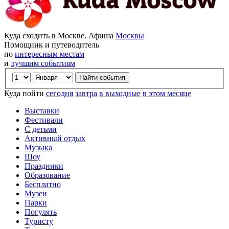
Куда сходить в Москве. Афиша
Москвы
Помощник и путеводитель
по
интересным местам
и
лучшим событиям
Куда пойти
сегодня
завтра
в выходные
в этом месяце
Выставки
Фестивали
С детьми
Активный отдых
Музыка
Шоу
Праздники
Образование
Бесплатно
Музеи
Парки
Погулять
Туристу