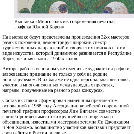
Выставка «Многоголосие: современная печатная
графика Южной Кореи»
На выставке будут представлены произведения 32-х мастеров
разных поколений, демонстрируя широкий спектр
художественных направлений и творческих поисков в этом
виде искусства, который динамично развивается в Республике
Корея, начиная с конца 1950-х годов.
Авторы работ в основном уже именитые художники-графики,
завоевавшие признание не только у себя на родине,
но и за рубежом. В их багаже не одна персональная выставка,
участие в многочисленных международных проектах,
награды, полученные на разного рода конкурсах.
Состав выставки сформирован нынешним президентом
основанной в 1968 году Ассоциации корейской современной
печатной графики профессором Лим Ёнгилем совместно
с вице-президентами этого крупнейшего творческого
объединения, известными мастерами эстампа Ли Джонханом
и Чон Хонджо. Большинство участников выставки представят
свои работы в России впервые.