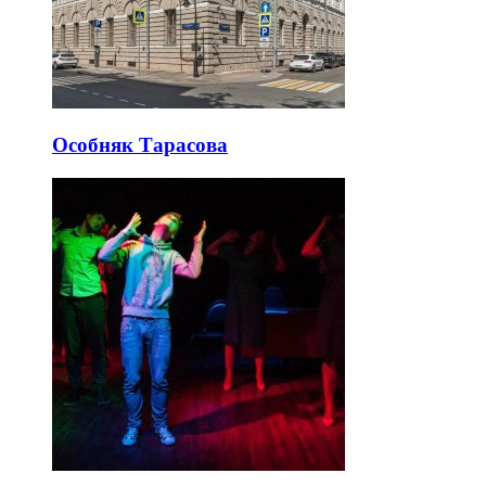
Особняк Тарасова