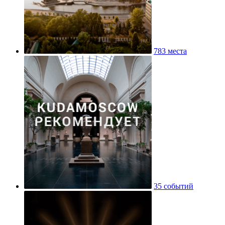
783 места
35 событий