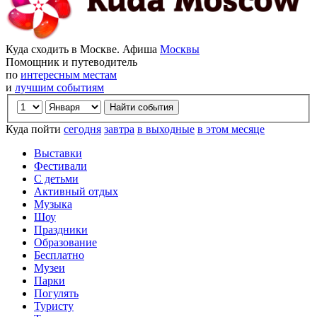
Куда сходить в Москве. Афиша
Москвы
Помощник и путеводитель
по
интересным местам
и
лучшим событиям
Куда пойти
сегодня
завтра
в выходные
в этом месяце
Выставки
Фестивали
С детьми
Активный отдых
Музыка
Шоу
Праздники
Образование
Бесплатно
Музеи
Парки
Погулять
Туристу