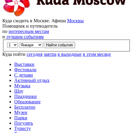
Куда сходить в Москве. Афиша
Москвы
Помощник и путеводитель
по
интересным местам
и
лучшим событиям
Куда пойти
сегодня
завтра
в выходные
в этом месяце
Выставки
Фестивали
С детьми
Активный отдых
Музыка
Шоу
Праздники
Образование
Бесплатно
Музеи
Парки
Погулять
Туристу