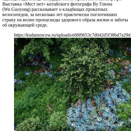
Выставка «Мест нет» китайского фотографа Ву Гоюна
(Wu Guoyong) рассказывает о кладбищах прокатных
велосипедов, за несколько лет практически поглотивших
страну на волне пропаганды здорового образа жизни и заботы
об окружающей среде.
https://kudamoscow.ru/uploads/e68f0653c7d042d5f38bd7a29d