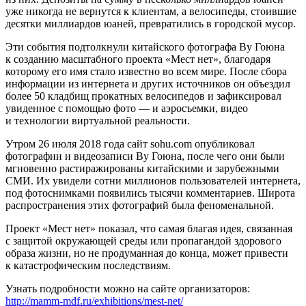
уже никогда не вернутся к клиентам, а велосипеды, стоившие
десятки миллиардов юаней, превратились в городской мусор.
Эти события подтолкнули китайского фотографа Ву Гоюна
к созданию масштабного проекта «Мест нет», благодаря
которому его имя стало известно во всем мире. После сбора
информации из интернета и других источников он объездил
более 50 кладбищ прокатных велосипедов и зафиксировал
увиденное с помощью фото — и аэросъемки, видео
и технологии виртуальной реальности.
Утром 26 июля 2018 года сайт sohu.com опубликовал
фотографии и видеозаписи Ву Гоюна, после чего они были
мгновенно растиражированы китайскими и зарубежными
СМИ. Их увидели сотни миллионов пользователей интернета,
под фотоснимками появились тысячи комментариев. Широта
распространения этих фотографий была феноменальной.
Проект «Мест нет» показал, что самая благая идея, связанная
с защитой окружающей среды или пропагандой здорового
образа жизни, но не продуманная до конца, может привести
к катастрофическим последствиям.
Узнать подробности можно на сайте организаторов:
http://mamm-mdf.ru/exhibitions/mest-net/