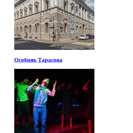
Особняк Тарасова