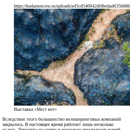
https://kudamoscow.ru/uploads/a45cd540042df4bedad6356686
Выставка «Мест нет»
Вследствие этого большинство велошеринговых компаний
закрылось. В настоящее время работает лишь несколько
из них. Депозиты на сумму в несколько миллиардов юаней