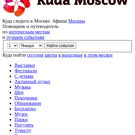
Куда сходить в Москве. Афиша
Москвы
Помощник и путеводитель
по
интересным местам
и
лучшим событиям
Куда пойти
сегодня
завтра
в выходные
в этом месяце
Выставки
Фестивали
С детьми
Активный отдых
Музыка
Шоу
Праздники
Образование
Бесплатно
Музеи
Парки
Погулять
Туристу