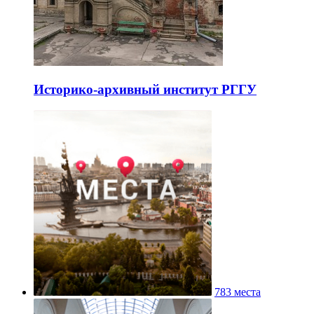
Историко-архивный институт РГГУ
783 места