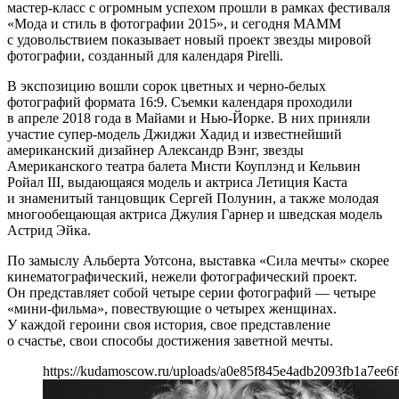
мастер-класс с огромным успехом прошли в рамках фестиваля
«Мода и стиль в фотографии 2015», и сегодня МАММ
с удовольствием показывает новый проект звезды мировой
фотографии, созданный для календаря Pirelli.
В экспозицию вошли сорок цветных и черно-белых
фотографий формата 16:9. Съемки календаря проходили
в апреле 2018 года в Майами и Нью-Йорке. В них приняли
участие супер-модель Джиджи Хадид и известнейший
американский дизайнер Александр Вэнг, звезды
Американского театра балета Мисти Коуплэнд и Кельвин
Ройал III, выдающаяся модель и актриса Летиция Каста
и знаменитый танцовщик Сергей Полунин, а также молодая
многообещающая актриса Джулия Гарнер и шведская модель
Астрид Эйка.
По замыслу Альберта Уотсона, выставка «Сила мечты» скорее
кинематографический, нежели фотографический проект.
Он представляет собой четыре серии фотографий — четыре
«мини-фильма», повествующие о четырех женщинах.
У каждой героини своя история, свое представление
о счастье, свои способы достижения заветной мечты.
https://kudamoscow.ru/uploads/a0e85f845e4adb2093fb1a7ee6f