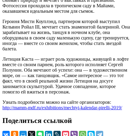
снимает природу и мечтает о выставках и признании.
Фотосессия проходила в тропическом саду в Майами,
оказавшемся идеальным местом для съемок.
Героиня Мисти Коуплэнд, партнером которой выступил
Кельвин Ройал III, мечтает стать знаменитой балериной. Она
зарабатывает на жизнь, танцуя в ночном клубе, она
оборудовала в своем саду маленькую сцену, где тренируется,
иногда — вместе со своим женихом, чтобы стать звездой
балета.
Летиция Каста — играет роль художницы, живущей в лофте
вместе со своим парнем, роль которого исполняет Сергей
Полунин. Оба мечтают об успехе: она — в художественном
мире, он — как танцовщик. «Самое интересное — это тот
факт, что в своей реальной жизни Летиция на досуге
занимается скульптурой. Удачное совпадение, которое
помогло ей вжиться в персонаж.
Узнать подробности можно на сайте организаторов:
http://mamm-mdf.ru/exhibitions/mechtyi-kalendar-pirelli-2019/
Поделиться ссылкой