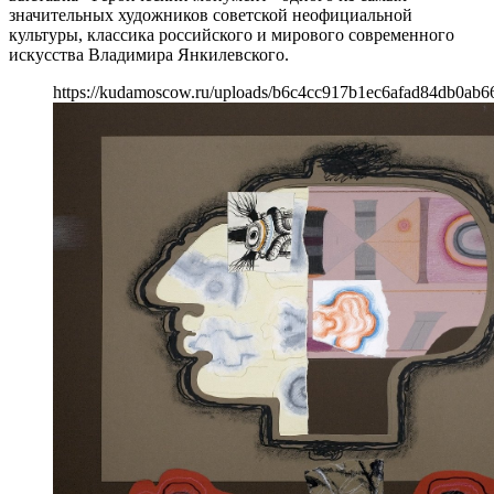
значительных художников советской неофициальной
культуры, классика российского и мирового современного
искусства Владимира Янкилевского.
https://kudamoscow.ru/uploads/b6c4cc917b1ec6afad84db0ab6