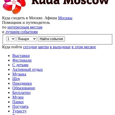
Куда сходить в Москве. Афиша
Москвы
Помощник и путеводитель
по
интересным местам
и
лучшим событиям
Куда пойти
сегодня
завтра
в выходные
в этом месяце
Выставки
Фестивали
С детьми
Активный отдых
Музыка
Шоу
Праздники
Образование
Бесплатно
Музеи
Парки
Погулять
Туристу