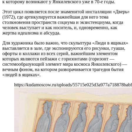
к которому возникают у Янкилевского уже в 70-е годы.
Этот цикл появляется после знаменитой инсталляции «Дверь»
(1972), где артикулируется важнейшая для него тема
столкновения пространств социума и экзистенциума, когда
человек выступает и как носитель, и, одновременно, как
жертва идеализма и абсурда.
Для художника было важно, что скульптура «Люди в ящиках»
выставляется в зале, где экспонируются его рисунки, гуаши,
офорты и коллажи из всех серий, важнейшим элементом
которых являются пейзажи с горизонтами (горизонт —
системообразующий элемент мира космоса Янкилевского) —
вечным фоном, на котором разворачивается трагедия бытия
«людей в ящиках».
https://kudamoscow.ru/uploads/55715e025d3a977a718878babf