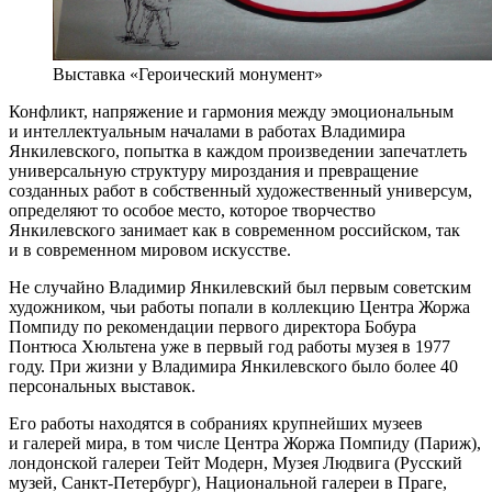
Выставка «Героический монумент»
Конфликт, напряжение и гармония между эмоциональным
и интеллектуальным началами в работах Владимира
Янкилевского, попытка в каждом произведении запечатлеть
универсальную структуру мироздания и превращение
созданных работ в собственный художественный универсум,
определяют то особое место, которое творчество
Янкилевского занимает как в современном российском, так
и в современном мировом искусстве.
Не случайно Владимир Янкилевский был первым советским
художником, чьи работы попали в коллекцию Центра Жоржа
Помпиду по рекомендации первого директора Бобура
Понтюса Хюльтена уже в первый год работы музея в 1977
году. При жизни у Владимира Янкилевского было более 40
персональных выставок.
Его работы находятся в собраниях крупнейших музеев
и галерей мира, в том числе Центра Жоржа Помпиду (Париж),
лондонской галереи Тейт Модерн, Музея Людвига (Русский
музей, Санкт-Петербург), Национальной галереи в Праге,