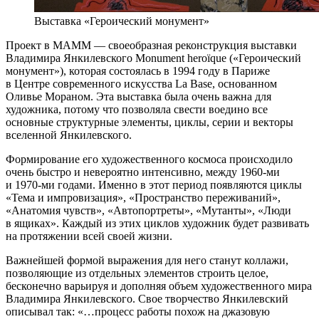
Выставка «Героический монумент»
Проект в МАММ — своеобразная реконструкция выставки
Владимира Янкилевского Monument heroïque («Героический
монумент»), которая состоялась в 1994 году в Париже
в Центре современного искусства La Base, основанном
Оливье Мораном. Эта выставка была очень важна для
художника, потому что позволяла свести воедино все
основные структурные элементы, циклы, серии и векторы
вселенной Янкилевского.
Формирование его художественного космоса происходило
очень быстро и невероятно интенсивно, между 1960-ми
и 1970-ми годами. Именно в этот период появляются циклы
«Тема и импровизация», «Пространство переживаний»,
«Анатомия чувств», «Автопортреты», «Мутанты», «Люди
в ящиках». Каждый из этих циклов художник будет развивать
на протяжении всей своей жизни.
Важнейшей формой выражения для него станут коллажи,
позволяющие из отдельных элементов строить целое,
бесконечно варьируя и дополняя объем художественного мира
Владимира Янкилевского. Свое творчество Янкилевский
описывал так: «…процесс работы похож на джазовую