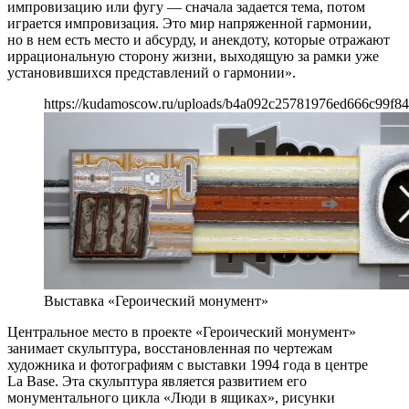
импровизацию или фугу — сначала задается тема, потом
играется импровизация. Это мир напряженной гармонии,
но в нем есть место и абсурду, и анекдоту, которые отражают
иррациональную сторону жизни, выходящую за рамки уже
установившихся представлений о гармонии».
https://kudamoscow.ru/uploads/b4a092c25781976ed666c99f84
Выставка «Героический монумент»
Центральное место в проекте «Героический монумент»
занимает скульптура, восстановленная по чертежам
художника и фотографиям с выставки 1994 года в центре
La Base. Эта скульптура является развитием его
монументального цикла «Люди в ящиках», рисунки