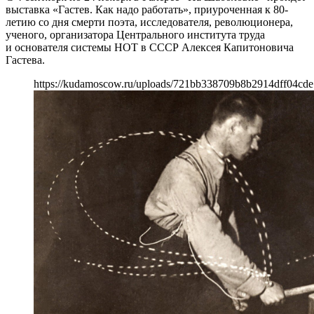
выставка «Гастев. Как надо работать», приуроченная к 80-
летию со дня смерти поэта, исследователя, революционера,
ученого, организатора Центрального института труда
и основателя системы НОТ в СССР Алексея Капитоновича
Гастева.
https://kudamoscow.ru/uploads/721bb338709b8b2914dff04cde