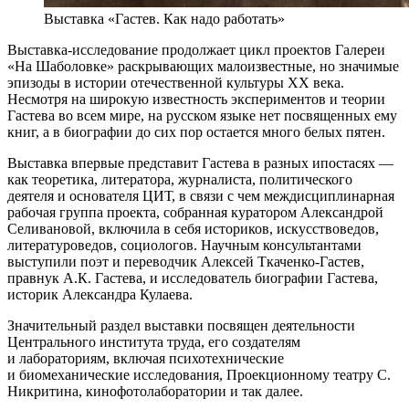
Выставка «Гастев. Как надо работать»
Выставка-исследование продолжает цикл проектов Галереи
«На Шаболовке» раскрывающих малоизвестные, но значимые
эпизоды в истории отечественной культуры ХХ века.
Несмотря на широкую известность экспериментов и теории
Гастева во всем мире, на русском языке нет посвященных ему
книг, а в биографии до сих пор остается много белых пятен.
Выставка впервые представит Гастева в разных ипостасях —
как теоретика, литератора, журналиста, политического
деятеля и основателя ЦИТ, в связи с чем междисциплинарная
рабочая группа проекта, собранная куратором Александрой
Селивановой, включила в себя историков, искусствоведов,
литературоведов, социологов. Научным консультантами
выступили поэт и переводчик Алексей Ткаченко-Гастев,
правнук А.К. Гастева, и исследователь биографии Гастева,
историк Александра Кулаева.
Значительный раздел выставки посвящен деятельности
Центрального института труда, его создателям
и лабораториям, включая психотехнические
и биомеханические исследования, Проекционному театру С.
Никритина, кинофотолаборатории и так далее.