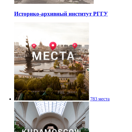
Историко-архивный институт РГГУ
783 места