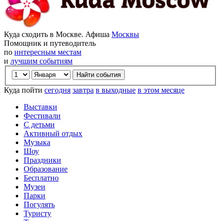
Куда сходить в Москве. Афиша
Москвы
Помощник и путеводитель
по
интересным местам
и
лучшим событиям
Куда пойти
сегодня
завтра
в выходные
в этом месяце
Выставки
Фестивали
С детьми
Активный отдых
Музыка
Шоу
Праздники
Образование
Бесплатно
Музеи
Парки
Погулять
Туристу