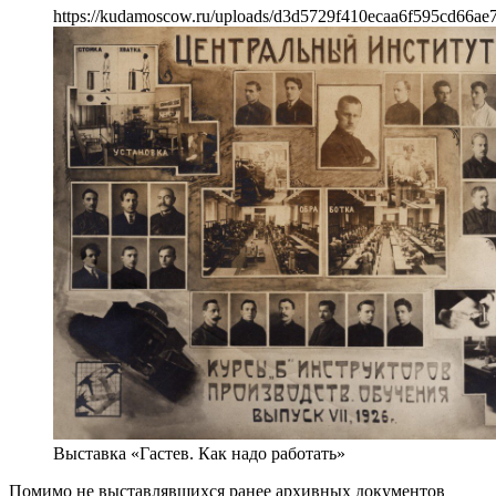
https://kudamoscow.ru/uploads/d3d5729f410ecaa6f595cd66ae7
Выставка «Гастев. Как надо работать»
Помимо не выставлявшихся ранее архивных документов