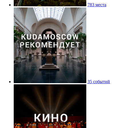
783 места
35 событий