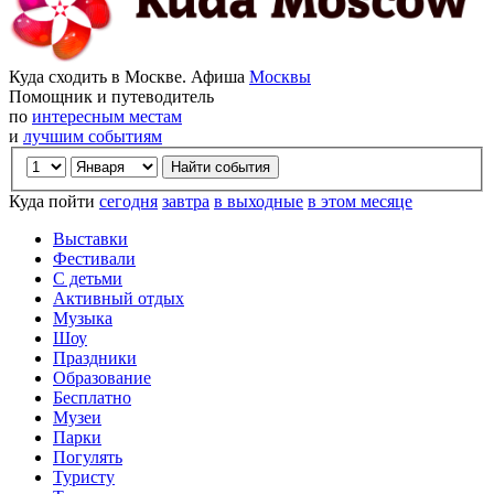
Куда сходить в Москве. Афиша
Москвы
Помощник и путеводитель
по
интересным местам
и
лучшим событиям
Куда пойти
сегодня
завтра
в выходные
в этом месяце
Выставки
Фестивали
С детьми
Активный отдых
Музыка
Шоу
Праздники
Образование
Бесплатно
Музеи
Парки
Погулять
Туристу