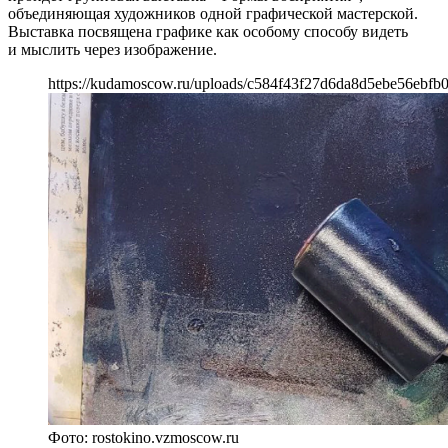
объединяющая художников одной графической мастерской.
Выставка посвящена графике как особому способу видеть
и мыслить через изображение.
https://kudamoscow.ru/uploads/c584f43f27d6da8d5ebe56ebfb
Фото: rostokino.vzmoscow.ru