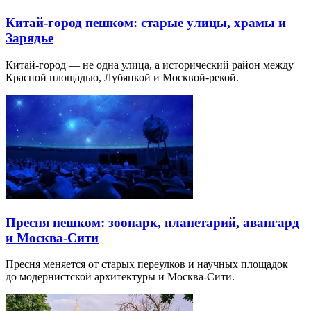
Китай-город пешком: старые улицы, храмы и
Зарядье
Китай-город — не одна улица, а исторический район между
Красной площадью, Лубянкой и Москвой-рекой.
Пресня пешком: зоопарк, планетарий, авангард
и Москва-Сити
Пресня меняется от старых переулков и научных площадок
до модернистской архитектуры и Москва-Сити.