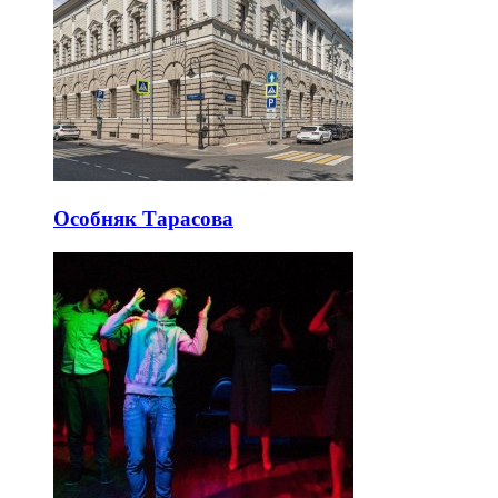
Особняк Тарасова