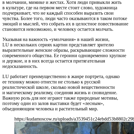
в молчании, мимике и жестах. Хотя люди привыкли жить
в культуре, где на первом месте стоит слово, художница
подчеркивает, что не каждый способен выразить свои
чувства. Более того, люди часто оказываются в таком потоке
эмоций и мыслей, что собрать их в целостное повествование
становится невозможно, и человеку остается молчать.
Указывая на важность «умолчания» в нашей жизни,
LU в нескольких сериях картин представляет зрителю
выразительные женские образы, раскрывающие сложности
современного общества. Ее героини одновременно хрупкие
и дерзкие, и в них всегда остается притягательная
недосказанность.
LU работает преимущественно в жанре портрета, однако
ее технику можно отнести не столько к русской
реалистической школе, сколько новой вещественности
и магическому реализму, соединяя жизнь и сновидение.
Важную роль для нее играют также природные мотивы,
поэтому один из залов выставки будет «лесным»,
объединяющим человека и растительный мир.
https://kudamoscow.ru/uploads/a3539451c24ebdd53b8802c29