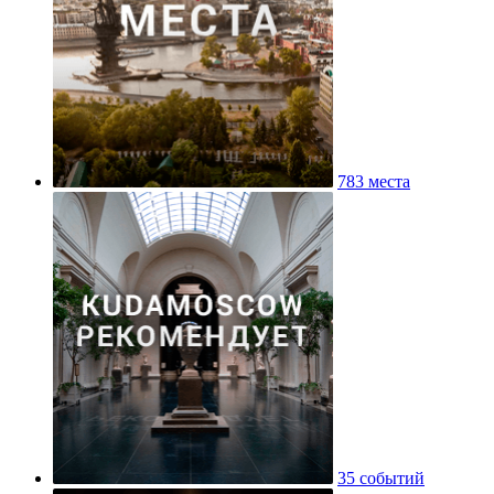
783 места
35 событий