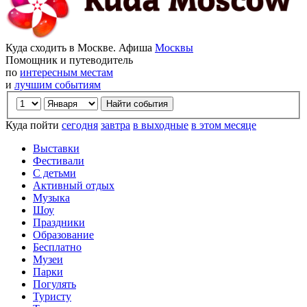
Куда сходить в Москве. Афиша
Москвы
Помощник и путеводитель
по
интересным местам
и
лучшим событиям
Куда пойти
сегодня
завтра
в выходные
в этом месяце
Выставки
Фестивали
С детьми
Активный отдых
Музыка
Шоу
Праздники
Образование
Бесплатно
Музеи
Парки
Погулять
Туристу