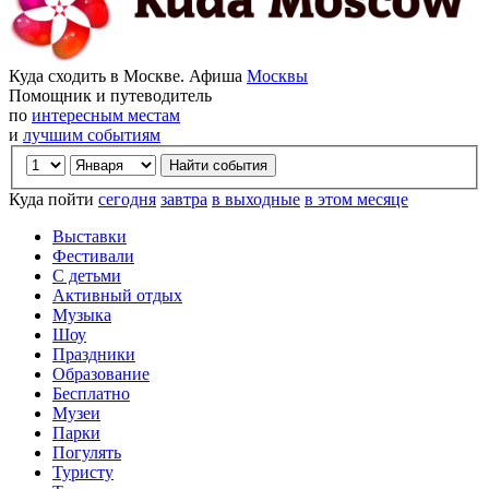
Куда сходить в Москве. Афиша
Москвы
Помощник и путеводитель
по
интересным местам
и
лучшим событиям
Куда пойти
сегодня
завтра
в выходные
в этом месяце
Выставки
Фестивали
С детьми
Активный отдых
Музыка
Шоу
Праздники
Образование
Бесплатно
Музеи
Парки
Погулять
Туристу