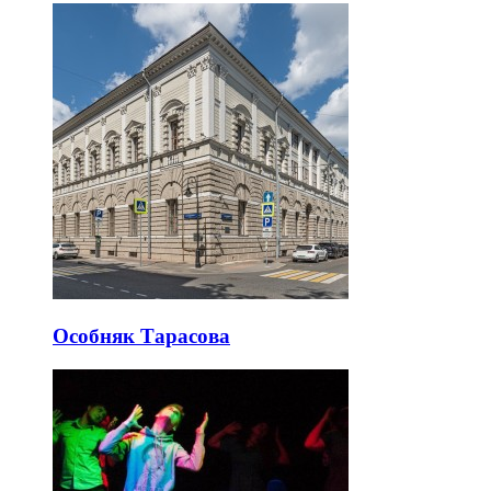
Особняк Тарасова