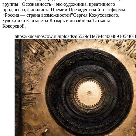
группы «Осознанность»: эко-художника, креативного
продюсера, финалиста Премии Президентской платформы
«Россия — страна возможностей"Сергея Кожуховского,
художника Елизаветы Козырь и дизайнера Татьяны
Кокоревой.
https://kudamoscow.ru/uploads/d5529c1fe7e4c4004891054f01