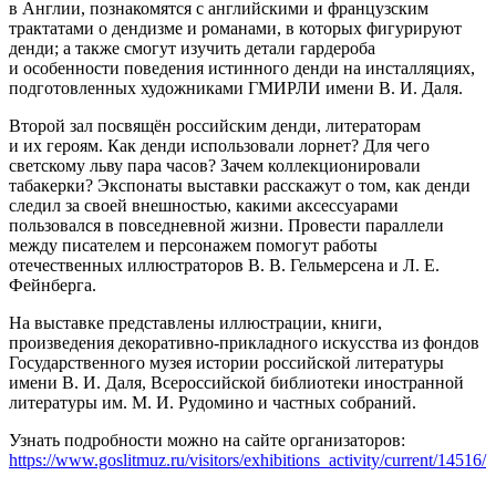
в Англии, познакомятся с английскими и французским
трактатами о дендизме и романами, в которых фигурируют
денди; а также смогут изучить детали гардероба
и особенности поведения истинного денди на инсталляциях,
подготовленных художниками ГМИРЛИ имени В. И. Даля.
Второй зал посвящён российским денди, литераторам
и их героям. Как денди использовали лорнет? Для чего
светскому льву пара часов? Зачем коллекционировали
табакерки? Экспонаты выставки расскажут о том, как денди
следил за своей внешностью, какими аксессуарами
пользовался в повседневной жизни. Провести параллели
между писателем и персонажем помогут работы
отечественных иллюстраторов В. В. Гельмерсена и Л. Е.
Фейнберга.
На выставке представлены иллюстрации, книги,
произведения декоративно-прикладного искусства из фондов
Государственного музея истории российской литературы
имени В. И. Даля, Всероссийской библиотеки иностранной
литературы им. М. И. Рудомино и частных собраний.
Узнать подробности можно на сайте организаторов:
https://www.goslitmuz.ru/visitors/exhibitions_activity/current/14516/