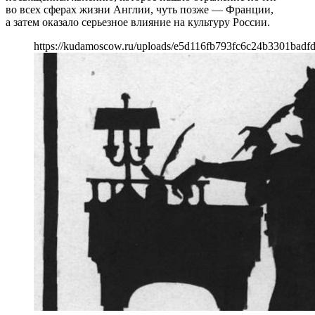
во всех сферах жизни Англии, чуть позже — Франции,
а затем оказало серьезное влияние на культуру России.
https://kudamoscow.ru/uploads/e5d116fb793fc6c24b3301badfd