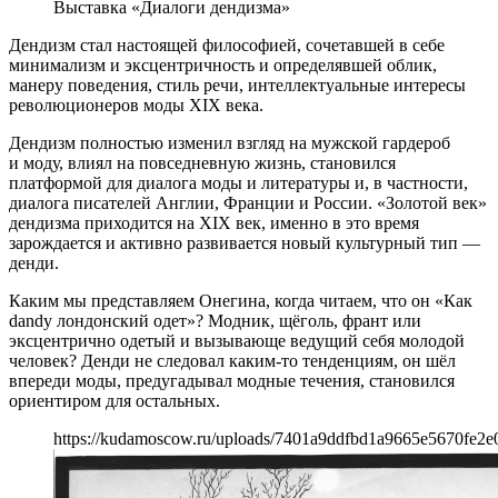
Выставка «Диалоги дендизма»
Дендизм стал настоящей философией, сочетавшей в себе
минимализм и эксцентричность и определявшей облик,
манеру поведения, стиль речи, интеллектуальные интересы
революционеров моды XIX века.
Дендизм полностью изменил взгляд на мужской гардероб
и моду, влиял на повседневную жизнь, становился
платформой для диалога моды и литературы и, в частности,
диалога писателей Англии, Франции и России. «Золотой век»
дендизма приходится на XIX век, именно в это время
зарождается и активно развивается новый культурный тип —
денди.
Каким мы представляем Онегина, когда читаем, что он «Как
dandy лондонский одет»? Модник, щёголь, франт или
эксцентрично одетый и вызывающе ведущий себя молодой
человек? Денди не следовал каким-то тенденциям, он шёл
впереди моды, предугадывал модные течения, становился
ориентиром для остальных.
https://kudamoscow.ru/uploads/7401a9ddfbd1a9665e5670fe2e