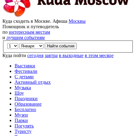
Куда сходить в Москве. Афиша
Москвы
Помощник и путеводитель
по
интересным местам
и
лучшим событиям
Куда пойти
сегодня
завтра
в выходные
в этом месяце
Выставки
Фестивали
С детьми
Активный отдых
Музыка
Шоу
Праздники
Образование
Бесплатно
Музеи
Парки
Погулять
Туристу