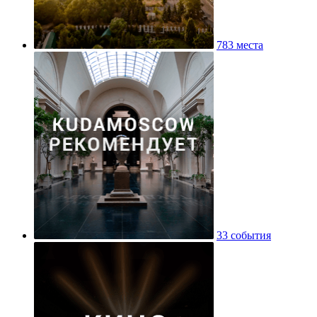
783 места
33 события