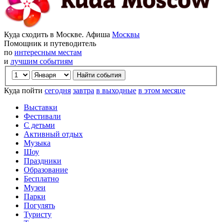
Куда сходить в Москве. Афиша
Москвы
Помощник и путеводитель
по
интересным местам
и
лучшим событиям
Куда пойти
сегодня
завтра
в выходные
в этом месяце
Выставки
Фестивали
С детьми
Активный отдых
Музыка
Шоу
Праздники
Образование
Бесплатно
Музеи
Парки
Погулять
Туристу