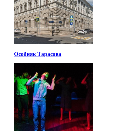
Особняк Тарасова