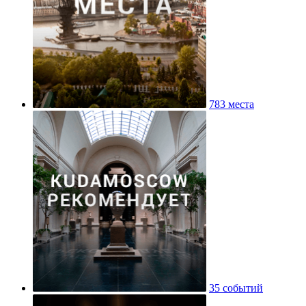
783 места
35 событий