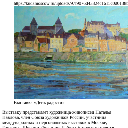
https://kudamoscow.ru/uploads/97f9076d43324c1615c0d0138
Выставка «День радости»
Выставку представляет художница-живописец Наталья
Павлова, член Союза художников России, участница
международных и персональных выставок в Москве,
Гонконге, Швеции, Франции. Работы Натальи находятся