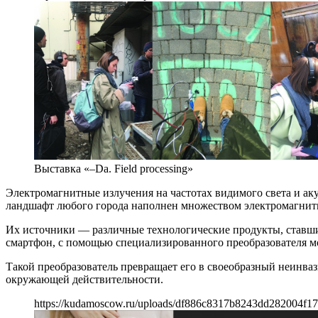
Выставка «–Da. Field processing»
Электромагнитные излучения на частотах видимого света и а
ландшафт любого города наполнен множеством электромагнитных
Их источники — различные технологические продукты, ставши
смартфон, с помощью специализированного преобразователя м
Такой преобразователь превращает его в своеобразный неинва
окружающей действительности.
https://kudamoscow.ru/uploads/df886c8317b8243dd282004f17