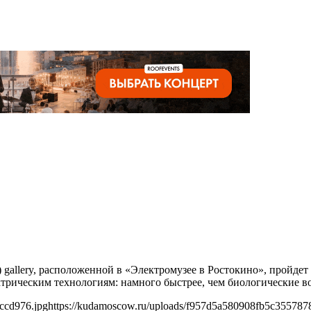
gallery, расположенной в «Электромузее в Ростокино», пройдет вы
ектрическим технологиям: намного быстрее, чем биологические
ccd976.jpg
https://kudamoscow.ru/uploads/f957d5a580908fb5c355787