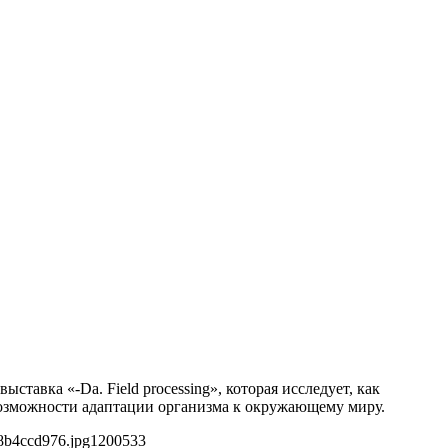
ставка «-Da. Field processing», которая исследует, как
 возможности адаптации организма к окружающему миру.
8b4ccd976.jpg
1200
533