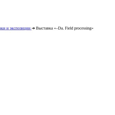
вки и экспозиции
➔
Выставка «–Da. Field processing»