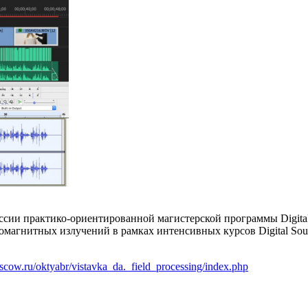
оссии практико-ориентированной магистерской программы Digita
агнитных излучений в рамках интенсивных курсов Digital Sound
oscow.ru/oktyabr/vistavka_da._field_processing/index.php