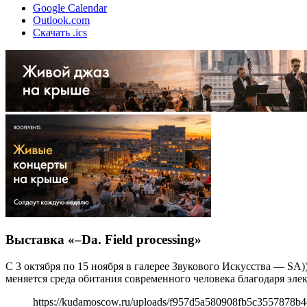
Google Calendar
Outlook.com
Скачать .ics
Выставка «–Da. Field processing»
С 3 октября по 15 ноября в галерее Звукового Искусства — SA)) 
меняется среда обитания современного человека благодаря эл
https://kudamoscow.ru/uploads/f957d5a580908fb5c3557878b4