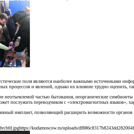
кустические поля являются наиболее важными источниками инф
 процессов и явлений, однако их влияние трудно оценить, так 
е неотъемлемой частью бытования, неорганические симбионты 
ожет послужить переводчиком с «электромагнитных языков», ха
зивный имплант, позволяющий расширить возможности органов сл
fecbfd.jpg
https://kudamoscow.ru/uploads/df886c8317b8243dd282004f