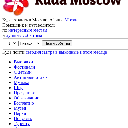
Куда сходить в Москве. Афиша
Москвы
Помощник и путеводитель
по
интересным местам
и
лучшим событиям
Куда пойти
сегодня
завтра
в выходные
в этом месяце
Выставки
Фестивали
С детьми
Активный отдых
Музыка
Шоу
Праздники
Образование
Бесплатно
Музеи
Парки
Погулять
Туристу