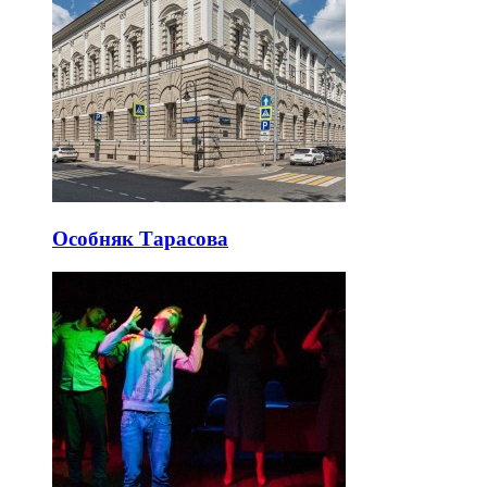
Особняк Тарасова