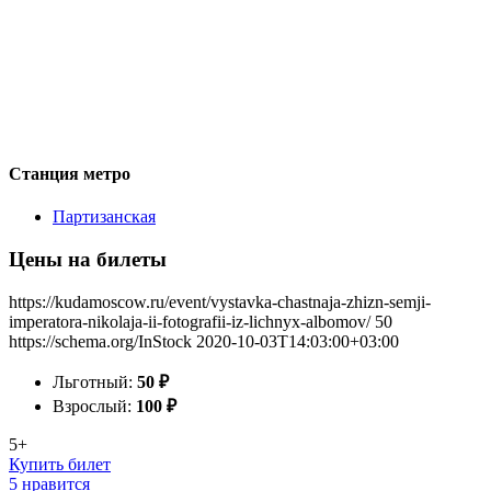
Станция метро
Партизанская
Цены на билеты
https://kudamoscow.ru/event/vystavka-chastnaja-zhizn-semji-
imperatora-nikolaja-ii-fotografii-iz-lichnyx-albomov/
50
https://schema.org/InStock
2020-10-03T14:03:00+03:00
Льготный:
50
₽
Взрослый:
100
₽
5+
Купить билет
5 нравится