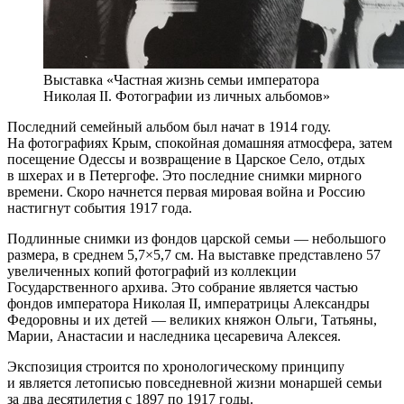
Выставка «Частная жизнь семьи императора
Николая II. Фотографии из личных альбомов»
Последний семейный альбом был начат в 1914 году.
На фотографиях Крым, спокойная домашняя атмосфера, затем
посещение Одессы и возвращение в Царское Село, отдых
в шхерах и в Петергофе. Это последние снимки мирного
времени. Скоро начнется первая мировая война и Россию
настигнут события 1917 года.
Подлинные снимки из фондов царской семьи — небольшого
размера, в среднем 5,7×5,7 см. На выставке представлено 57
увеличенных копий фотографий из коллекции
Государственного архива. Это собрание является частью
фондов императора Николая II, императрицы Александры
Федоровны и их детей — великих княжон Ольги, Татьяны,
Марии, Анастасии и наследника цесаревича Алексея.
Экспозиция строится по хронологическому принципу
и является летописью повседневной жизни монаршей семьи
за два десятилетия с 1897 по 1917 годы.