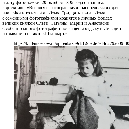
и дату фотосъемки. 29 октября 1896 года он записал
в дневнике: «Возился с фотографиями, распределяя их для
наклейки в толстый альбом». Тридцать три альбома
с семейными фотографиями хранятся в личных фондах
великих княжон Ольги, Татьяны, Марии и Анастасии.
Особенно много фотографий посвящены отдыху в Ливадии
и плаванию на яхте «Штандарт».
https://kudamoscow.ru/uploads/759cf859bade7ef4d279a609f30