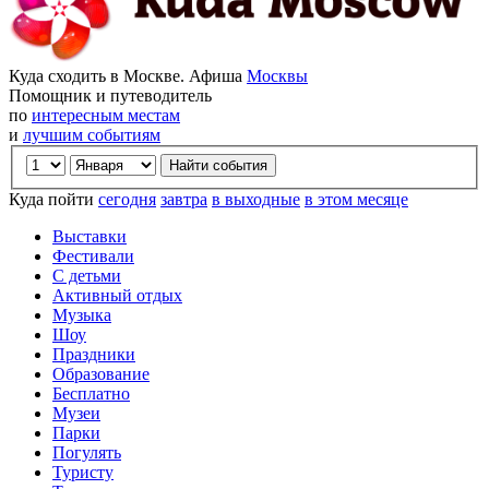
Куда сходить в Москве. Афиша
Москвы
Помощник и путеводитель
по
интересным местам
и
лучшим событиям
Куда пойти
сегодня
завтра
в выходные
в этом месяце
Выставки
Фестивали
С детьми
Активный отдых
Музыка
Шоу
Праздники
Образование
Бесплатно
Музеи
Парки
Погулять
Туристу