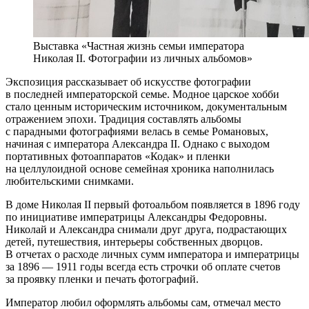
Выставка «Частная жизнь семьи императора
Николая II. Фотографии из личных альбомов»
Экспозиция рассказывает об искусстве фотографии
в последней императорской семье. Модное царское хобби
стало ценным историческим источником, документальным
отражением эпохи. Традиция составлять альбомы
с парадными фотографиями велась в семье Романовых,
начиная с императора Александра II. Однако с выходом
портативных фотоаппаратов «Кодак» и пленки
на целлулоидной основе семейная хроника наполнилась
любительскими снимками.
В доме Николая II первый фотоальбом появляется в 1896 году
по инициативе императрицы Александры Федоровны.
Николай и Александра снимали друг друга, подрастающих
детей, путешествия, интерьеры собственных дворцов.
В отчетах о расходе личных сумм императора и императрицы
за 1896 — 1911 годы всегда есть строчки об оплате счетов
за проявку пленки и печать фотографий.
Император любил оформлять альбомы сам, отмечал место