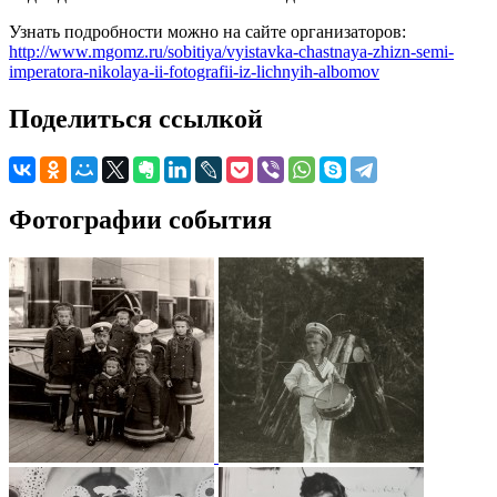
Узнать подробности можно на сайте организаторов:
http://www.mgomz.ru/sobitiya/vyistavka-chastnaya-zhizn-semi-
imperatora-nikolaya-ii-fotografii-iz-lichnyih-albomov
Поделиться ссылкой
Фотографии события