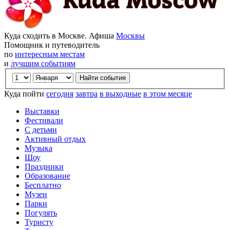
Куда сходить в Москве. Афиша
Москвы
Помощник и путеводитель
по
интересным местам
и
лучшим событиям
Куда пойти
сегодня
завтра
в выходные
в этом месяце
Выставки
Фестивали
С детьми
Активный отдых
Музыка
Шоу
Праздники
Образование
Бесплатно
Музеи
Парки
Погулять
Туристу