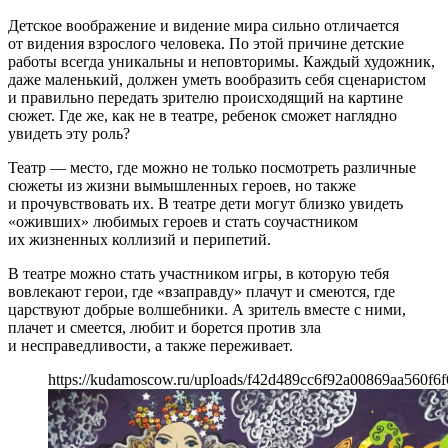
Детское воображение и видение мира сильно отличается
от видения взрослого человека. По этой причине детские
работы всегда уникальны и неповторимы. Каждый художник,
даже маленький, должен уметь вообразить себя сценаристом
и правильно передать зрителю происходящий на картине
сюжет. Где же, как не в театре, ребенок сможет наглядно
увидеть эту роль?
Театр — место, где можно не только посмотреть различные
сюжеты из жизни вымышленных героев, но также
и прочувствовать их. В театре дети могут близко увидеть
«оживших» любимых героев и стать соучастником
их жизненных коллизий и перипетий.
В театре можно стать участником игры, в которую тебя
вовлекают герои, где «взаправду» плачут и смеются, где
царствуют добрые волшебники. А зритель вместе с ними,
плачет и смеется, любит и борется против зла
и несправедливости, а также переживает.
https://kudamoscow.ru/uploads/f42d489cc6f92a00869aa560f6f