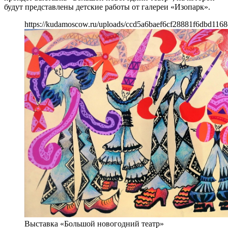
будут представлены детские работы от галереи «Изопарк».
https://kudamoscow.ru/uploads/ccd5a6baef6cf28881f6dbd1168
Выставка «Большой новогодний театр»