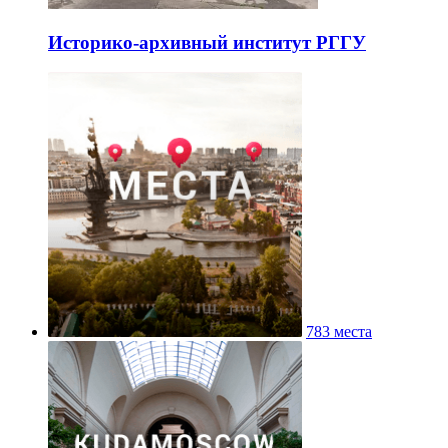
Историко-архивный институт РГГУ
783 места