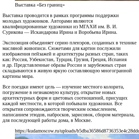
Выставка «Без границ»
Выставка проводится в рамках программы поддержки
молодых художников. Авторами являются
квалифицированные художники из МГАХИ им. В. И.
Сурикова — Искандарова Ирина и Воробьева Ирина.
Экспозиция объединяет серию пленэров, созданных в технике
масляной живописи. Сюжетами для картин послужили
изображения пейзажей и архитектуры разных стран, таких
как: Россия, Узбекистан, Турция, Грузия, Греция, Испания
и др. Представленные образы России и зарубежных стран
складываются в живую яркую составляющую многогранной
картины мира.
Все поездки имеют цель — изучение местного колорита,
погружение в незнакомую культуру, открытие новых
архитектурных форм и цветовых соотношений, присущих
каждой местности, в которой побывали художники. Все
открытия сопровождаются творческим осмыслением,
написанием этюдов, набросков, зарисовок, сбором материала,
для последующей работы дома, в Москве.
https://kudamoscow.ru/uploads/b5dba36586d8736353e4c28dd