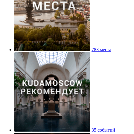
783 места
35 событий