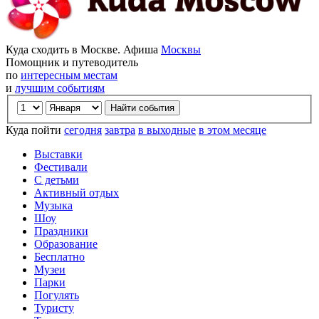
Куда сходить в Москве. Афиша
Москвы
Помощник и путеводитель
по
интересным местам
и
лучшим событиям
Куда пойти
сегодня
завтра
в выходные
в этом месяце
Выставки
Фестивали
С детьми
Активный отдых
Музыка
Шоу
Праздники
Образование
Бесплатно
Музеи
Парки
Погулять
Туристу