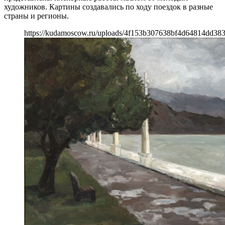
художников. Картины создавались по ходу поездок в разные
страны и регионы.
https://kudamoscow.ru/uploads/4f153b307638bf4d64814dd383