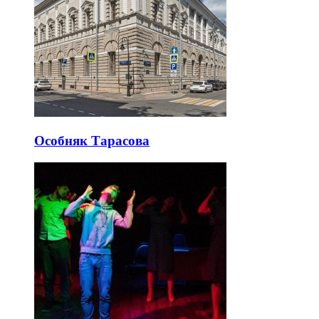
Особняк Тарасова