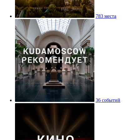
Историко-архивный институт РГГУ
783 места