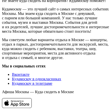
6 фильмов
Подпишетесь на почтовую рассылку?
Подписаться
Раз в неделю мы будем писать о предстоящих событиях
в Москве.
Выставка «Артефакты «Трансформ». Монологи». Описание,
дата проведения, режим работы, фотографии и отзывы. Всё о
мероприятиях Москвы.
Не знаете что посетить в Москве? Ищете где погулять
с ребенком, куда сходить с парнем или девушкой? Выбираете
место для свидания? Ищете развлечения на выходные?
Интересуетесь активным отдыхом? Посещаете выставки?
Не знаете куда сходить на корпоратив? Кудамоскоу поможет!
Кудамоскоу — это лучший сайт о самых интересных событиях
Москвы. Мы знаем куда сходить в Москве с девушкой,
с парнем или большой компанией. У нас только лучшие
события, музеи и выставки Москвы. События для детей
и их родителей, лучшие достопримечательности и интересные