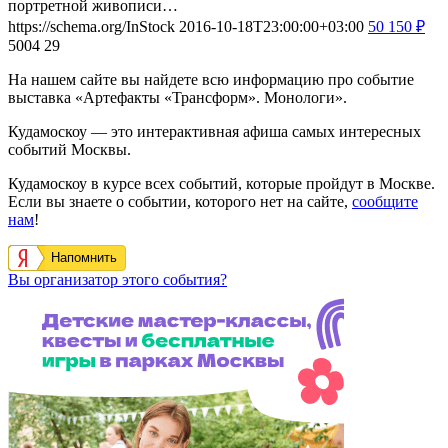
2015-09-30
2020-11-13
Москва, улица Юности, дом 2
Государственный музей
керамики и «Усадьба Кусково XVIII века»
Выставка «Портретная галерея
усадьбы Кусково»
В Большой каменной оранжерее усадьбы Кусково можно
увидеть одно из ценнейших отечественных собраний
портретной живописи…
https://schema.org/InStock
2016-10-18T23:00:00+03:00
50
150
₽
5004
29
На нашем сайте вы найдете всю информацию про событие
выставка «Артефакты «Трансформ». Монологи».