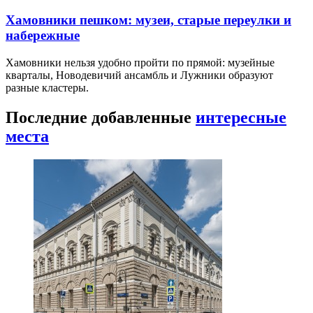
Басманный район пешком: конструктивизм,
сады и арт-кластеры
Басманный район соединяет старую Москву,
железнодорожную инфраструктуру, авангард…
Хамовники пешком: музеи, старые переулки и
набережные
Хамовники нельзя удобно пройти по прямой: музейные
кварталы, Новодевичий ансамбль и Лужники образуют