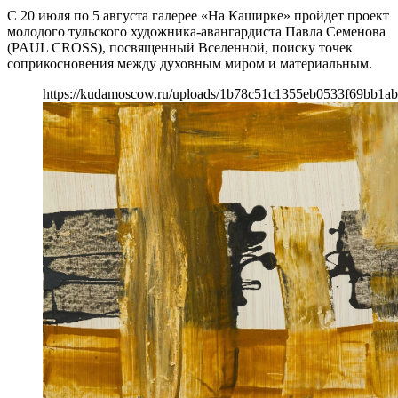
С 20 июля по 5 августа галерее «На Каширке» пройдет проект
молодого тульского художника-авангардиста Павла Семенова
(PAUL CROSS), посвященный Вселенной, поиску точек
соприкосновения между духовным миром и материальным.
https://kudamoscow.ru/uploads/1b78c51c1355eb0533f69bb1ab