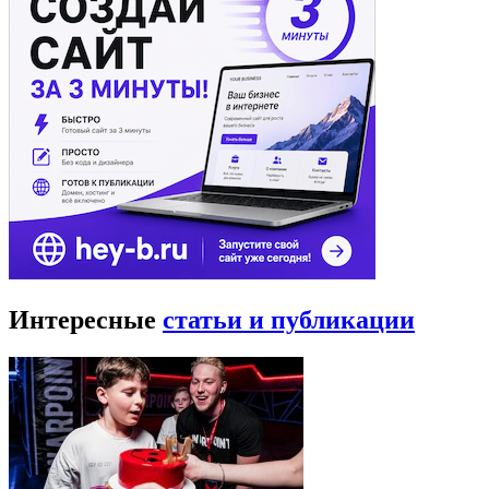
Галерея «На Каширке»
Крупнейший выставочный зал Южного округа столицы —
«На Каширке» открылся в 1986 году, с целью усиления уровня
пропаганды советского искусства среди жителей Москвы.
Одна из особенностей галереи — сотрудничество
с художниками, независимо от стилистики их работ. В залах
галереи перед зрителями предстают картины всех жанров
художественного искусства: начиная с классицизма
и заканчивая авангардными работами.