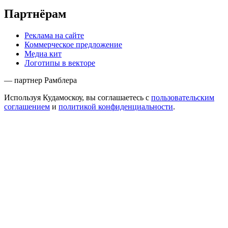
Сообщить об ошибке
Наша электронная почта
mailbox@kudamoscow.ru
Кудамоскоу
Пресс-релиз
Редакционная политика
Правовая информация
Формат ресурса
Сотрудничество
Размещение событий
Требования к материалам
Музеям и выставкам
Ресторанам и кафе
Партнёрам
Реклама на сайте
Коммерческое предложение
Медиа кит