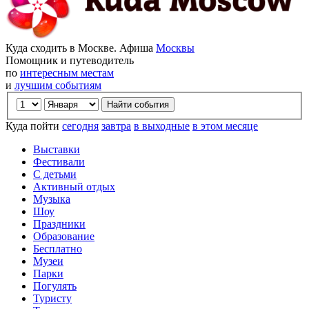
Куда сходить в Москве. Афиша
Москвы
Помощник и путеводитель
по
интересным местам
и
лучшим событиям
Куда пойти
сегодня
завтра
в выходные
в этом месяце
Выставки
Фестивали
С детьми
Активный отдых
Музыка
Шоу
Праздники
Образование
Бесплатно
Музеи
Парки
Погулять
Туристу