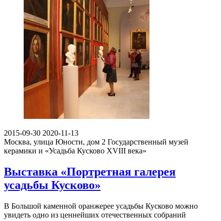
2026-07-08
2026-08-09
г. Москва, 1-ый Колобовский переулок, д. 16, стр. 1
Галерея
На Трубной
Выставка «Нефть»
С 8 июля по 9 августа 2026 года в Галерее «на Трубной»
пройдет выставка «Нефть». Современное искусство
претерпело ряд фундаментальных трансформаций: его
фокус…
https://schema.org/InStock
2026-07-13T13:12:00+03:00
150
300
₽
257
0