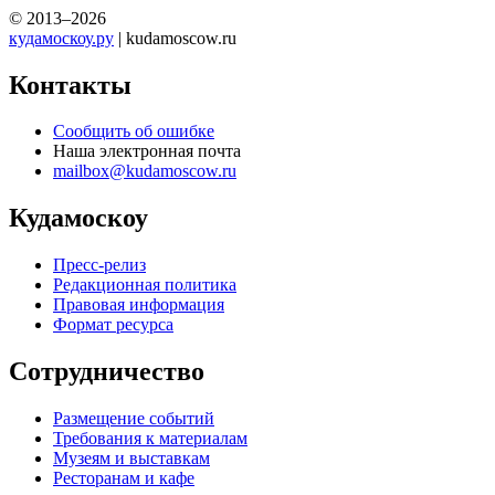
места Москвы, которые обязательно стоит посетить!
Мы советуем любые варианты отдыха в Москве — концерты,
отдых в парках, достопримечательности для экскурсий, места,
куда можно сходить с ребенком, выставки, театры, шоу,
спортивные мероприятия, места для активного отдыха
и отдыха с семьей, и многое другое.
Мы в социальных сетях
Вконтакте
Кудамоскоу в однокласниках
Кудамоскоу в телеграме
Афиша Москвы — Куда сходить в Москве
© 2013–2026
кудамоскоу.ру
| kudamoscow.ru
Контакты