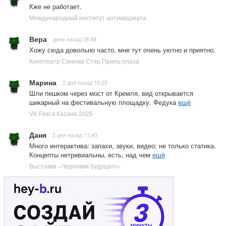
Кже не работает.
Международный институт антиквариата
Вера
день назад 08:48
Хожу сюда довольно часто, мне тут очень уютно и приятно.
Кинотеатр Синема Стар Принц плаза
Марина
2 дня назад 16:25
Шли пешком через мост от Кремля, вид открывается
шикарный на фестивальную площадку. Федука
ещё
VK Fest в Казани 2025
Даня
2 дня назад 11:40
Много интерактива: запахи, звуки, видео; не только статика.
Концепты нетривиальны, есть, над чем
ещё
Выставка «Черновик будущего»