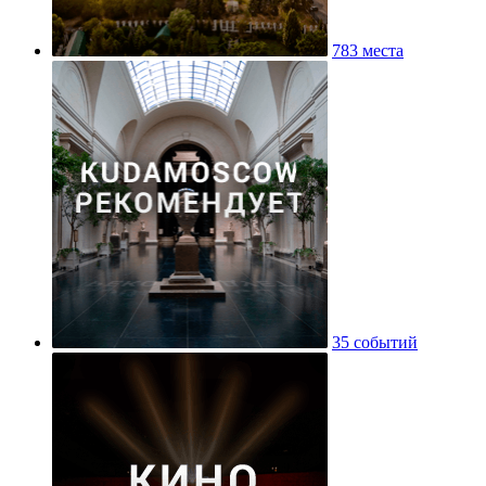
783 места
35 событий