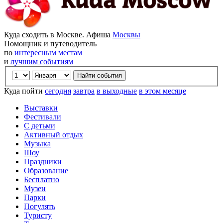
Куда сходить в Москве. Афиша
Москвы
Помощник и путеводитель
по
интересным местам
и
лучшим событиям
Куда пойти
сегодня
завтра
в выходные
в этом месяце
Выставки
Фестивали
С детьми
Активный отдых
Музыка
Шоу
Праздники
Образование
Бесплатно
Музеи
Парки
Погулять
Туристу