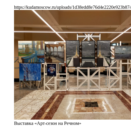
https://kudamoscow.ru/uploads/1d38edd8e76d4e2220e923b87
Выставка «Арт-сезон на Речном»