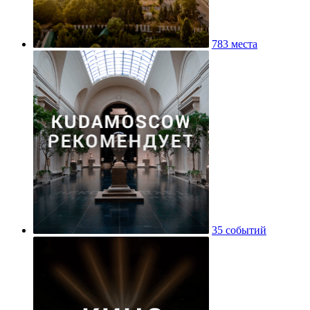
783 места
35 событий