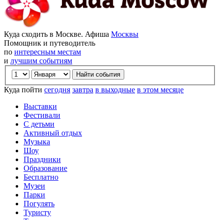
Куда сходить в Москве. Афиша
Москвы
Помощник и путеводитель
по
интересным местам
и
лучшим событиям
Куда пойти
сегодня
завтра
в выходные
в этом месяце
Выставки
Фестивали
С детьми
Активный отдых
Музыка
Шоу
Праздники
Образование
Бесплатно
Музеи
Парки
Погулять
Туристу