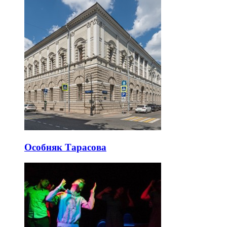
Особняк Тарасова