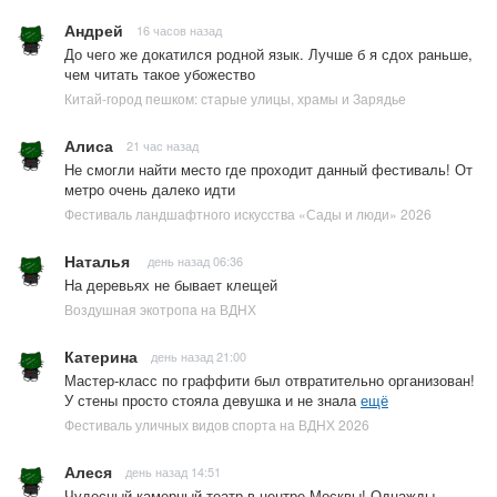
Андрей
16 часов назад
До чего же докатился родной язык. Лучше б я сдох раньше,
чем читать такое убожество
Китай-город пешком: старые улицы, храмы и Зарядье
Алиса
21 час назад
Не смогли найти место где проходит данный фестиваль! От
метро очень далеко идти
Фестиваль ландшафтного искусства «Сады и люди» 2026
Наталья
день назад 06:36
На деревьях не бывает клещей
Воздушная экотропа на ВДНХ
Катерина
день назад 21:00
Мастер-класс по граффити был отвратительно организован!
У стены просто стояла девушка и не знала
ещё
Фестиваль уличных видов спорта на ВДНХ 2026
Алеся
день назад 14:51
Чудесный камерный театр в центре Москвы! Однажды