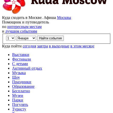
Куда сходить в Москве. Афиша
Москвы
Помощник и путеводитель
по
интересным местам
и
лучшим событиям
Куда пойти
сегодня
завтра
в выходные
в этом месяце
Выставки
Фестивали
С детьми
Активный отдых
Музыка
Шоу
Праздники
Образование
Бесплатно
Музеи
Парки
Погулять
Туристу