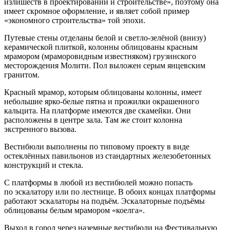
излишеств в проектировании и строительстве», поэтому она
имеет скромное оформление, и являет собой пример
«экономного строительства» той эпохи.
Путевые стены отделаны белой и светло-зелёной (внизу)
керамической плиткой, колонны облицованы красным
мрамором (мраморовидным известняком) грузинского
месторождения Молити. Пол выложен серым янцевским
гранитом.
Красный мрамор, которым облицованы колонны, имеет
небольшие ярко-белые пятна и прожилки окрашенного
кальцита. На платформе имеются две скамейки. Они
расположены в центре зала. Там же стоит колонна
экстренного вызова.
Вестибюли выполнены по типовому проекту в виде
остеклённых павильонов из стандартных железобетонных
конструкций и стекла.
С платформы в любой из вестибюлей можно попасть
по эскалатору или по лестнице. В обоих концах платформы
работают эскалаторы на подъём. Эскалаторные подъёмы
облицованы белым мрамором «коелга».
Выход в город через наземные вестибюли на Фестивальную