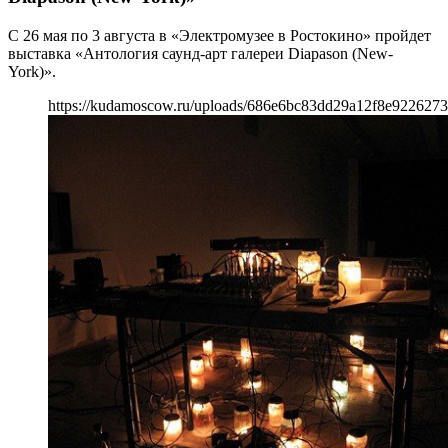
С 26 мая по 3 августа в «Электромузее в Ростокино» пройдет
выставка «Антология саунд-арт галереи Diapason (New-
York)».
https://kudamoscow.ru/uploads/686e6bc83dd29a12f8e922627