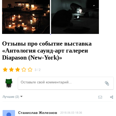
Отзывы про событие выставка
«Антология саунд-арт галереи
Diapason (New-York)»
/
3
2
Лучшие
(2)
Станислав Железнов
2018.06.03 18:36