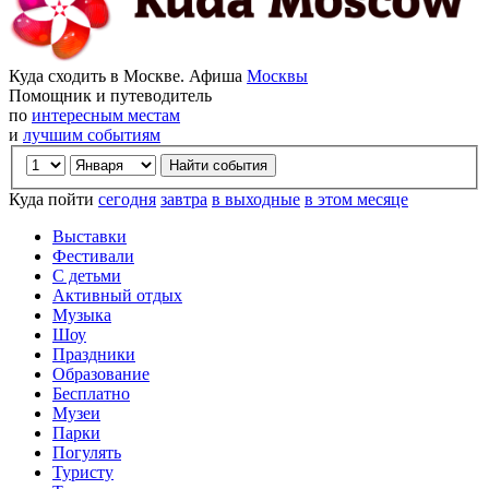
Куда сходить в Москве. Афиша
Москвы
Помощник и путеводитель
по
интересным местам
и
лучшим событиям
Куда пойти
сегодня
завтра
в выходные
в этом месяце
Выставки
Фестивали
С детьми
Активный отдых
Музыка
Шоу
Праздники
Образование
Бесплатно
Музеи
Парки
Погулять
Туристу