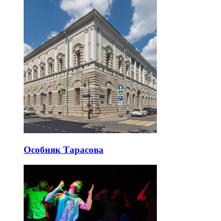
Особняк Тарасова