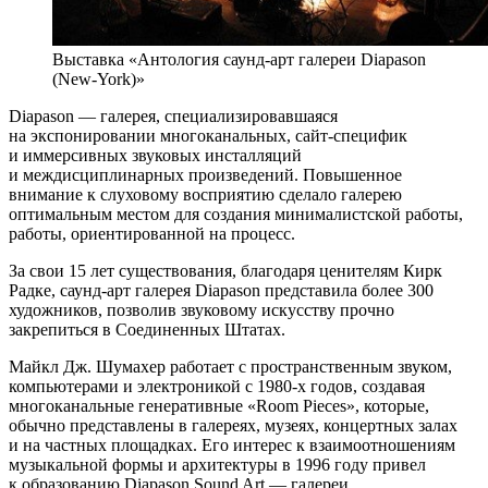
Выставка «Антология саунд-арт галереи Diapason
(New-York)»
Diapason — галерея, специализировавшаяся
на экспонировании многоканальных, сайт-специфик
и иммерсивных звуковых инсталляций
и междисциплинарных произведений. Повышенное
внимание к слуховому восприятию сделало галерею
оптимальным местом для создания минималистской работы,
работы, ориентированной на процесс.
За свои 15 лет существования, благодаря ценителям Кирк
Радке, саунд-арт галерея Diapason представила более 300
художников, позволив звуковому искусству прочно
закрепиться в Соединенных Штатах.
Майкл Дж. Шумахер работает с пространственным звуком,
компьютерами и электроникой с 1980-х годов, создавая
многоканальные генеративные «Room Pieces», которые,
обычно представлены в галереях, музеях, концертных залах
и на частных площадках. Его интерес к взаимоотношениям
музыкальной формы и архитектуры в 1996 году привел
к образованию Diapason Sound Art — галереи,