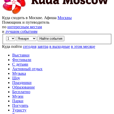
Куда сходить в Москве. Афиша
Москвы
Помощник и путеводитель
по
интересным местам
и
лучшим событиям
Куда пойти
сегодня
завтра
в выходные
в этом месяце
Выставки
Фестивали
С детьми
Активный отдых
Музыка
Шоу
Праздники
Образование
Бесплатно
Музеи
Парки
Погулять
Туристу