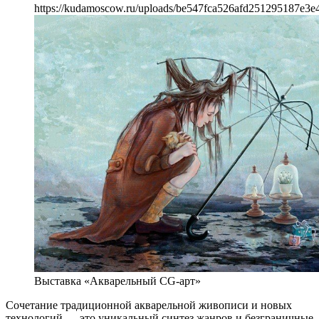
https://kudamoscow.ru/uploads/be547fca526afd251295187e3e
Выставка «Акварельный CG-арт»
Сочетание традиционной акварельной живописи и новых
технологий — это уникальный синтез жанров и безграничные