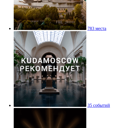
783 места
35 событий