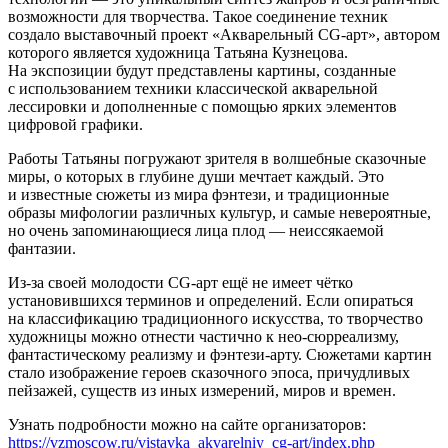
возможности для творчества. Такое соединение техник
создало выставочный проект «Акварельный CG-арт», автором
которого является художница Татьяна Кузнецова.
На экспозиции будут представлены картины, созданные
с использованием техники классической акварельной
лессировки и дополненные с помощью ярких элементов
цифровой графики.
Работы Татьяны погружают зрителя в волшебные сказочные
миры, о которых в глубине души мечтает каждый. Это
и известные сюжеты из мира фэнтези, и традиционные
образы мифологии различных культур, и самые невероятные,
но очень запоминающиеся лица плод — неиссякаемой
фантазии.
Из-за своей молодости CG-арт ещё не имеет чётко
установившихся терминов и определений. Если опираться
на классификацию традиционного искусства, то творчество
художницы можно отнести частично к нео-сюрреализму,
фантастическому реализму и фэнтези-арту. Сюжетами картин
стало изображение героев сказочного эпоса, причудливых
пейзажей, существ из иных измерений, миров и времен.
Узнать подробности можно на сайте организаторов:
https://vzmoscow.ru/vistavka_akvarelniy_cg-art/index.php