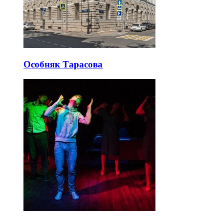
Особняк Тарасова