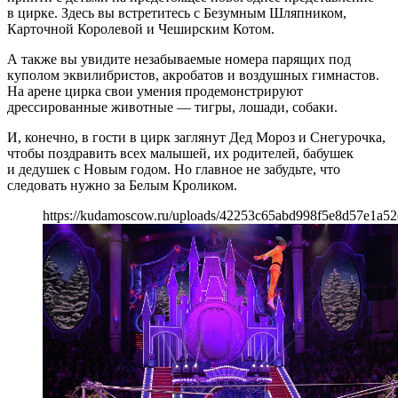
в цирке. Здесь вы встретитесь с Безумным Шляпником,
Карточной Королевой и Чеширским Котом.
А также вы увидите незабываемые номера парящих под
куполом эквилибристов, акробатов и воздушных гимнастов.
На арене цирка свои умения продемонстрируют
дрессированные животные — тигры, лошади, собаки.
И, конечно, в гости в цирк заглянут Дед Мороз и Снегурочка,
чтобы поздравить всех малышей, их родителей, бабушек
и дедушек с Новым годом. Но главное не забудьте, что
следовать нужно за Белым Кроликом.
https://kudamoscow.ru/uploads/42253c65abd998f5e8d57e1a52e