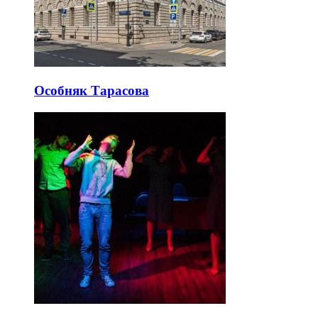
Особняк Тарасова