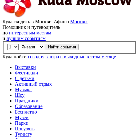
Куда сходить в Москве. Афиша
Москвы
Помощник и путеводитель
по
интересным местам
и
лучшим событиям
Куда пойти
сегодня
завтра
в выходные
в этом месяце
Выставки
Фестивали
С детьми
Активный отдых
Музыка
Шоу
Праздники
Образование
Бесплатно
Музеи
Парки
Погулять
Туристу