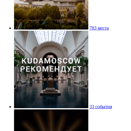
783 места
33 события