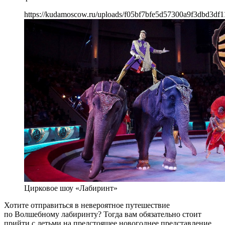
https://kudamoscow.ru/uploads/f05bf7bfe5d57300a9f3dbd3df1
Цирковое шоу «Лабиринт»
Хотите отправиться в невероятное путешествие
по Волшебному лабиринту? Тогда вам обязательно стоит
прийти с детьми на предстоящее новогоднее представление