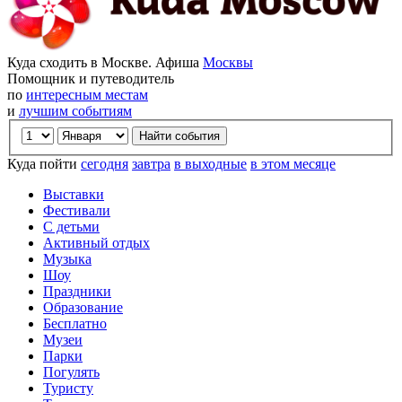
Куда сходить в Москве. Афиша
Москвы
Помощник и путеводитель
по
интересным местам
и
лучшим событиям
Куда пойти
сегодня
завтра
в выходные
в этом месяце
Выставки
Фестивали
С детьми
Активный отдых
Музыка
Шоу
Праздники
Образование
Бесплатно
Музеи
Парки
Погулять
Туристу