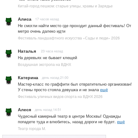
Китай-город пешком: старые улицы, храмы и Зарядье
Алиса
17 часов назад
Не смогли найти место где проходит данный фестиваль! От
метро очень далеко идти
Фестиваль ландшафтного искусства «Сады и люди» 2026
Наталья
23 часа назад
На деревьях не бывает клещей
Воздушная экотропа на ВДНХ
Катерина
день назад 21:00
Мастер-класс по граффити был отвратительно организован!
У стены просто стояла девушка и не знала
ещё
Фестиваль уличных видов спорта на ВДНХ 2026
Алеся
день назад 14:51
Чудесный камерный театр в центре Москвы! Однажды
попадете туда и влюбитесь, назад дороги не будет.
ещё
Театр города М.