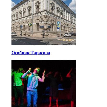
Особняк Тарасова