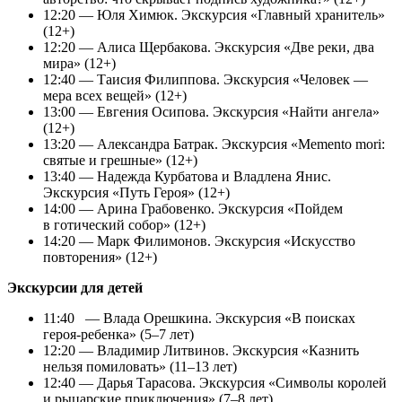
12:20 — Юля Химюк. Экскурсия «Главный хранитель»
(12+)
12:20 — Алиса Щербакова. Экскурсия «Две реки, два
мира» (12+)
12:40 — Таисия Филиппова. Экскурсия «Человек —
мера всех вещей» (12+)
13:00 — Евгения Осипова. Экскурсия «Найти ангела»
(12+)
13:20 — Александра Батрак. Экскурсия «Memento mori:
святые и грешные» (12+)
13:40 — Надежда Курбатова и Владлена Янис.
Экскурсия «Путь Героя» (12+)
14:00 — Арина Грабовенко. Экскурсия «Пойдем
в готический собор» (12+)
14:20 — Марк Филимонов. Экскурсия «Искусство
повторения» (12+)
Экскурсии для детей
11:40 — Влада Орешкина. Экскурсия «В поисках
героя-ребенка» (5–7 лет)
12:20 — Владимир Литвинов. Экскурсия «Казнить
нельзя помиловать» (11–13 лет)
12:40 — Дарья Тарасова. Экскурсия «Символы королей
и рыцарские приключения» (7–8 лет)