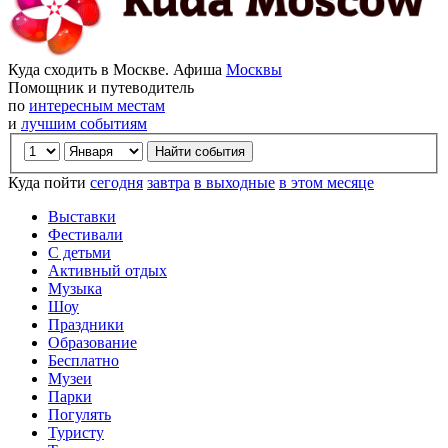
Куда сходить в Москве. Афиша
Москвы
Помощник и путеводитель
по
интересным местам
и
лучшим событиям
Куда пойти
сегодня
завтра
в выходные
в этом месяце
Выставки
Фестивали
С детьми
Активный отдых
Музыка
Шоу
Праздники
Образование
Бесплатно
Музеи
Парки
Погулять
Туристу