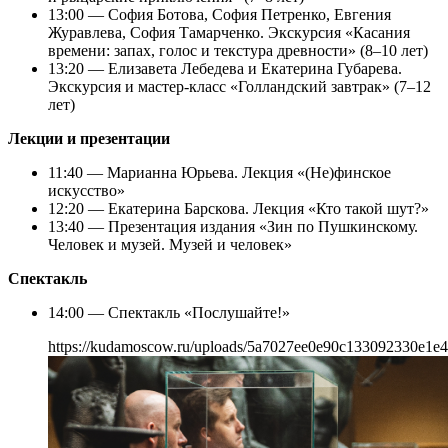
13:00 — София Ботова, София Петренко, Евгения
Журавлева, София Тамарченко. Экскурсия «Касания
времени: запах, голос и текстура древности» (8–10 лет)
13:20 — Елизавета Лебедева и Екатерина Губарева.
Экскурсия и мастер-класс «Голландский завтрак» (7–12
лет)
Лекции и презентации
11:40 — Марианна Юрьева. Лекция «(Не)финское
искусство»
12:20 — Екатерина Барскова. Лекция «Кто такой шут?»
13:40 — Презентация издания «Зин по Пушкинскому.
Человек и музей. Музей и человек»
Спектакль
14:00 — Спектакль «Послушайте!»
https://kudamoscow.ru/uploads/5a7027ee0e90c133092330e1e4