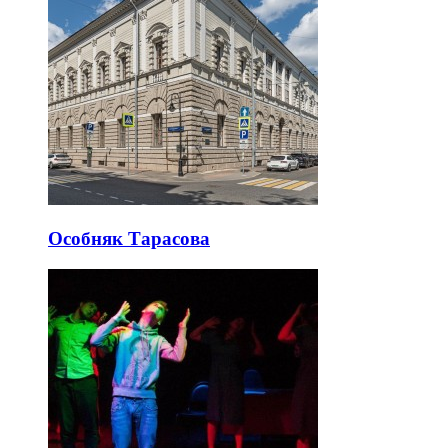
Особняк Тарасова