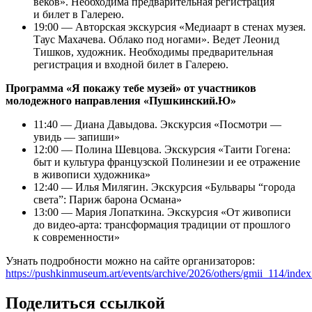
веков». Необходима предварительная регистрация
и билет в Галерею.
19:00 — Авторская экскурсия «Медиаарт в стенах музея.
Таус Махачева. Облако под ногами». Ведет Леонид
Тишков, художник. Необходимы предварительная
регистрация и входной билет в Галерею.
Программа «Я покажу тебе музей» от участников
молодежного направления «Пушкинский.Ю»
11:40 — Диана Давыдова. Экскурсия «Посмотри —
увидь — запиши»
12:00 — Полина Шевцова. Экскурсия «Таити Гогена:
быт и культура французской Полинезии и ее отражение
в живописи художника»
12:40 — Илья Милягин. Экскурсия «Бульвары “города
света”: Париж барона Османа»
13:00 — Мария Лопаткина. Экскурсия «От живописи
до видео-арта: трансформация традиции от прошлого
к современности»
Узнать подробности можно на сайте организаторов:
https://pushkinmuseum.art/events/archive/2026/others/gmii_114/inde
Поделиться ссылкой