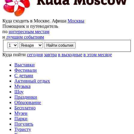
Куда сходить в Москве. Афиша
Москвы
Помощник и путеводитель
по
интересным местам
и
лучшим событиям
Куда пойти
сегодня
завтра
в выходные
в этом месяце
Выставки
Фестивали
С детьми
Активный отдых
Музыка
Шоу
Праздники
Образование
Бесплатно
Музеи
Парки
Погулять
Туристу