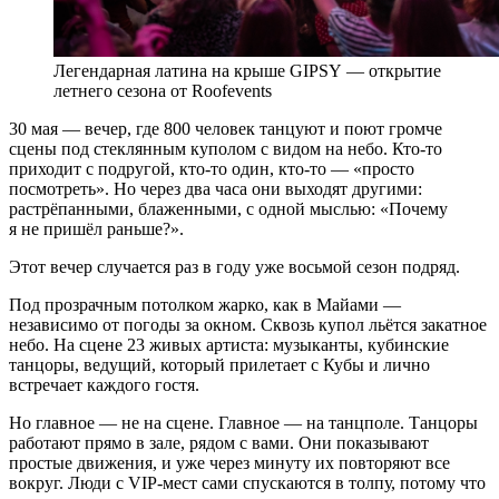
Легендарная латина на крыше GIPSY — открытие
летнего сезона от Roofevents
30 мая — вечер, где 800 человек танцуют и поют громче
сцены под стеклянным куполом с видом на небо. Кто-то
приходит с подругой, кто-то один, кто-то — «просто
посмотреть». Но через два часа они выходят другими:
растрёпанными, блаженными, с одной мыслью: «Почему
я не пришёл раньше?».
Этот вечер случается раз в году уже восьмой сезон подряд.
Под прозрачным потолком жарко, как в Майами —
независимо от погоды за окном. Сквозь купол льётся закатное
небо. На сцене 23 живых артиста: музыканты, кубинские
танцоры, ведущий, который прилетает с Кубы и лично
встречает каждого гостя.
Но главное — не на сцене. Главное — на танцполе. Танцоры
работают прямо в зале, рядом с вами. Они показывают
простые движения, и уже через минуту их повторяют все
вокруг. Люди с VIP-мест сами спускаются в толпу, потому что