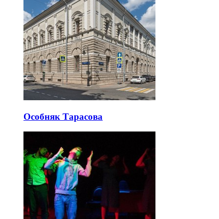
Особняк Тарасова