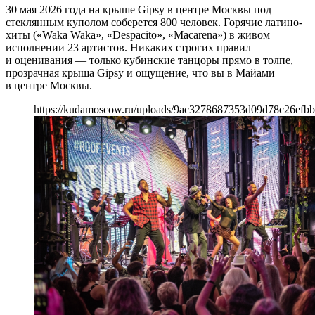
30 мая 2026 года на крыше Gipsy в центре Москвы под
стеклянным куполом соберется 800 человек. Горячие латино-
хиты («Waka Waka», «Despacito», «Macarena») в живом
исполнении 23 артистов. Никаких строгих правил
и оценивания — только кубинские танцоры прямо в толпе,
прозрачная крыша Gipsy и ощущение, что вы в Майами
в центре Москвы.
https://kudamoscow.ru/uploads/9ac3278687353d09d78c26efb