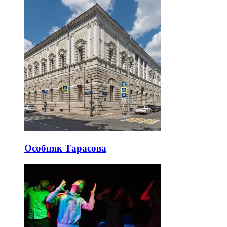
Особняк Тарасова