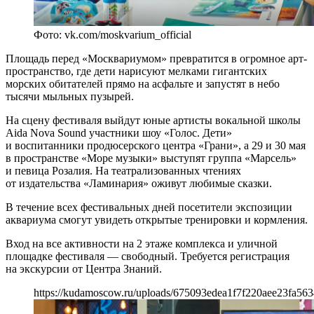
Фото: vk.com/moskvarium_official
Площадь перед «Москвариумом» превратится в огромное арт-
пространство, где дети нарисуют мелками гигантских
морских обитателей прямо на асфальте и запустят в небо
тысячи мыльных пузырей.
На сцену фестиваля выйдут юные артисты вокальной школы
Aida Nova Sound участники шоу «Голос. Дети»
и воспитанники продюсерского центра «Грани», а 29 и 30 мая
в пространстве «Море музыки» выступят группа «Марсель»
и певица Розалия. На театрализованных чтениях
от издательства «Ламинария» оживут любимые сказки.
В течение всех фестивальных дней посетители экспозиции
аквариума смогут увидеть открытые тренировки и кормления.
Вход на все активности на 2 этаже комплекса и уличной
площадке фестиваля — свободный. Требуется регистрация
на экскурсии от Центра Знаний.
https://kudamoscow.ru/uploads/675093edea1f7f220aee23fa56