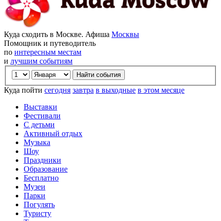
Куда сходить в Москве. Афиша
Москвы
Помощник и путеводитель
по
интересным местам
и
лучшим событиям
Куда пойти
сегодня
завтра
в выходные
в этом месяце
Выставки
Фестивали
С детьми
Активный отдых
Музыка
Шоу
Праздники
Образование
Бесплатно
Музеи
Парки
Погулять
Туристу