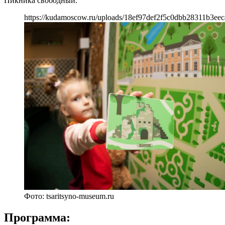
Пикника свободный.
https://kudamoscow.ru/uploads/18ef97def2f5c0dbb28311b3eec
Фото: tsaritsyno-museum.ru
Программа: