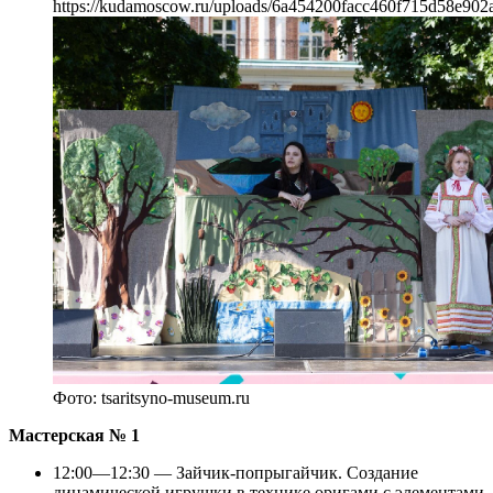
https://kudamoscow.ru/uploads/6a454200facc460f715d58e902a
Фото: tsaritsyno-museum.ru
Мастерская № 1
12:00—12:30 — Зайчик-попрыгайчик. Создание
динамической игрушки в технике оригами с элементами