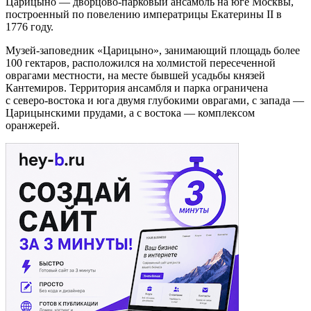
Царицыно — дворцово-парковый ансамбль на юге Москвы,
построенный по повелению императрицы Екатерины II в
1776 году.
Музей-заповедник «Царицыно», занимающий площадь более
100 гектаров, расположился на холмистой пересеченной
оврагами местности, на месте бывшей усадьбы князей
Кантемиров. Территория ансамбля и парка ограничена
с северо-востока и юга двумя глубокими оврагами, с запада —
Царицынскими прудами, а с востока — комплексом
оранжерей.