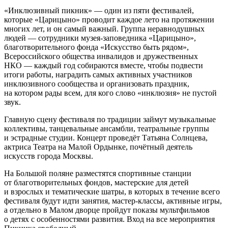
«Инклюзивный пикник» — один из пяти фестивалей,
которые «Царицыно» проводит каждое лето на протяжении
многих лет, и он самый важный. Группа неравнодушных
людей — сотрудники музея-заповедника «Царицыно»,
благотворительного фонда «Искусство быть рядом»,
Всероссийского общества инвалидов и дружественных
НКО — каждый год собираются вместе, чтобы подвести
итоги работы, наградить самых активных участников
инклюзивного сообщества и организовать праздник,
на котором рады всем, для кого слово «инклюзия» не пустой
звук.
Главную сцену фестиваля по традиции займут музыкальные
коллективы, танцевальные ансамбли, театральные группы
и эстрадные студии. Концерт проведёт Татьяна Солнцева,
актриса Театра на Малой Ордынке, почётный деятель
искусств города Москвы.
На Большой поляне разместятся спортивные станции
от благотворительных фондов, мастерские для детей
и взрослых и тематические шатры, в которых в течение всего
фестиваля будут идти занятия, мастер-классы, активные игры,
а отдельно в Малом дворце пройдут показы мультфильмов
о детях с особенностями развития. Вход на все мероприятия