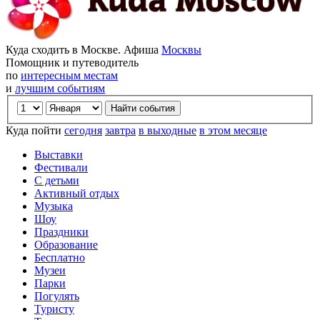
Куда сходить в Москве. Афиша
Москвы
Помощник и путеводитель
по
интересным местам
и
лучшим событиям
Куда пойти
сегодня
завтра
в выходные
в этом месяце
Выставки
Фестивали
С детьми
Активный отдых
Музыка
Шоу
Праздники
Образование
Бесплатно
Музеи
Парки
Погулять
Туристу