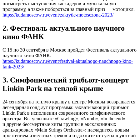
посмотреть выступления каскадеров и музыкальную
программу, а также побороться за главный приз — мотоцикл.
https://kudamoscow.ru/event/zakrytie-motosezona-2023/
2. Фестиваль актуального научного
кино ФАНК
С 15 по 30 сентября в Москве пройдет Фестиваль актуального
научного кино ФАНК.
https://kudamoscow.ru/event/festival-aktualnogo-nauchnogo-kino-
fank-2023/
3. Симфонический трибьют-концерт
Linkin Park на теплой крыше
24 сентября на теплую крышу в центре Москвы возвращается
легендарная солд-аут программа: захватывающий трибьют
Linkin Park в исполнении современного симфонического
оркестра. Вы услышите «Crawling», «Numb», «In the end»
и другие бессмертные хиты группы в эксклюзивных
аранжировках «Main Strings Orchestra»: насладитесь новым
прочтением известных треков и отдохните от суеты в уютной