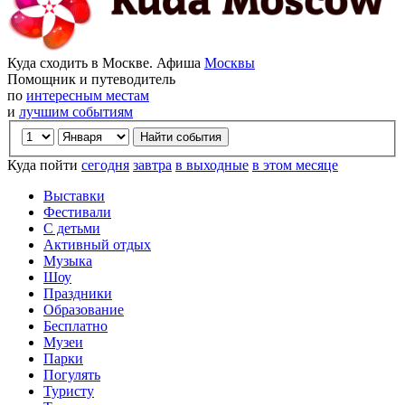
Куда сходить в Москве. Афиша
Москвы
Помощник и путеводитель
по
интересным местам
и
лучшим событиям
Куда пойти
сегодня
завтра
в выходные
в этом месяце
Выставки
Фестивали
С детьми
Активный отдых
Музыка
Шоу
Праздники
Образование
Бесплатно
Музеи
Парки
Погулять
Туристу