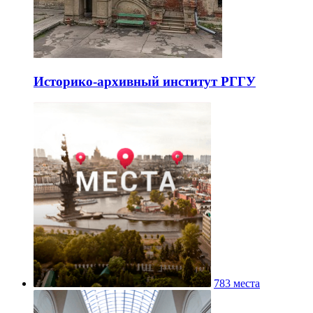
Историко-архивный институт РГГУ
783 места