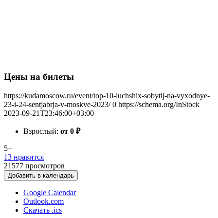
Цены на билеты
https://kudamoscow.ru/event/top-10-luchshix-sobytij-na-vyxodnye-
23-i-24-sentjabrja-v-moskve-2023/
0
https://schema.org/InStock
2023-09-21T23:46:00+03:00
Взрослый:
от 0
₽
5+
13 нравится
21577
просмотров
Добавить в календарь
Google Calendar
Outlook.com
Скачать .ics