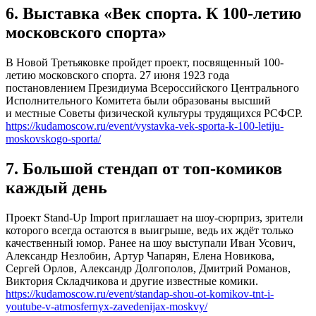
6. Выставка «Век спорта. К 100-летию
московского спорта»
В Новой Третьяковке пройдет проект, посвященный 100-
летию московского спорта. 27 июня 1923 года
постановлением Президиума Всероссийского Центрального
Исполнительного Комитета были образованы высший
и местные Советы физической культуры трудящихся РСФСР.
https://kudamoscow.ru/event/vystavka-vek-sporta-k-100-letiju-
moskovskogo-sporta/
7. Большой стендап от топ-комиков
каждый день
Проект Stand-Up Import приглашает на шоу-сюрприз, зрители
которого всегда остаются в выигрыше, ведь их ждёт только
качественный юмор. Ранее на шоу выступали Иван Усович,
Александр Незлобин, Артур Чапарян, Елена Новикова,
Сергей Орлов, Александр Долгополов, Дмитрий Романов,
Виктория Складчикова и другие известные комики.
https://kudamoscow.ru/event/standap-shou-ot-komikov-tnt-i-
youtube-v-atmosfernyx-zavedenijax-moskvy/