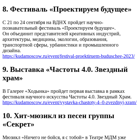
8. Фестиваль «Проектируем будущее»
С 21 по 24 сентября на ВДНХ пройдет научно-
познавательный фестиваль «Проектируем будущее».
Он объединит представителей креативных индустрий,
архитектуры, медицины, экологии, образования,
транспортной сферы, урбанистики и промышленного
дизайна.
https://kudamoscow.ru/event/festival-proektiruem-buduschee-2023/
9. Выставка «Частоты 4.0. Звездный
храм»
В Галерее «Ходынка» пройдет первая выставка в рамках
фестиваля научного искусства Частоты 4.0. Звездный Храм.
https://kudamoscow.ru/event/vystavka-chastoty-4–0-zvezdnyj-xram/
10. Хит-мюзикл из песен группы
«Секрет»
Мюзикл «Ничего не бойся, я с тобой» в Театре МДМ уже