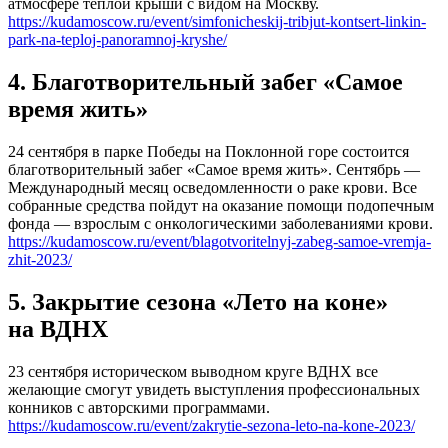
атмосфере теплой крыши с видом на Москву.
https://kudamoscow.ru/event/simfonicheskij-tribjut-kontsert-linkin-
park-na-teploj-panoramnoj-kryshe/
4. Благотворительный забег «Самое
время жить»
24 сентября в парке Победы на Поклонной горе состоится
благотворительный забег «Самое время жить». Сентябрь —
Международный месяц осведомленности о раке крови. Все
собранные средства пойдут на оказание помощи подопечным
фонда — взрослым с онкологическими заболеваниями крови.
https://kudamoscow.ru/event/blagotvoritelnyj-zabeg-samoe-vremja-
zhit-2023/
5. Закрытие сезона «Лето на коне»
на ВДНХ
23 сентября историческом выводном круге ВДНХ все
желающие смогут увидеть выступления профессиональных
конников с авторскими программами.
https://kudamoscow.ru/event/zakrytie-sezona-leto-na-kone-2023/