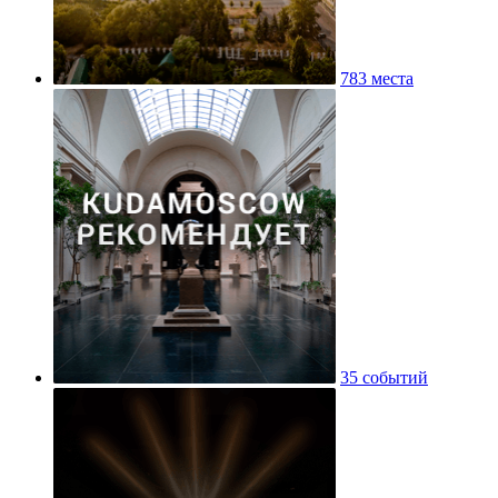
783 места
35 событий