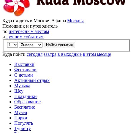
Куда сходить в Москве. Афиша
Москвы
Помощник и путеводитель
по
интересным местам
и
лучшим событиям
Куда пойти
сегодня
завтра
в выходные
в этом месяце
Выставки
Фестивали
С детьми
Активный отдых
Музыка
Шоу
Праздники
Образование
Бесплатно
Музеи
Парки
Погулять
Туристу