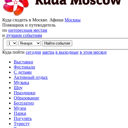
Куда сходить в Москве. Афиша
Москвы
Помощник и путеводитель
по
интересным местам
и
лучшим событиям
Куда пойти
сегодня
завтра
в выходные
в этом месяце
Выставки
Фестивали
С детьми
Активный отдых
Музыка
Шоу
Праздники
Образование
Бесплатно
Музеи
Парки
Погулять
Туристу