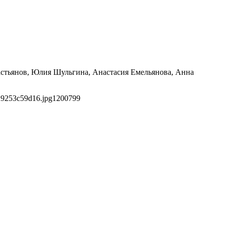
астьянов, Юлия Шульгина, Анастасия Емельянова, Анна
29253c59d16.jpg
1200
799