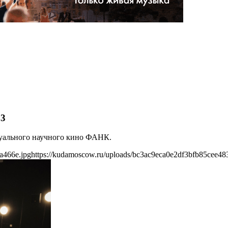
23
ктуального научного кино ФАНК.
a466e.jpg
https://kudamoscow.ru/uploads/bc3ac9eca0e2df3bfb85cee48