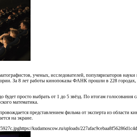
тографистов, ученых, исследователей, популяризаторов науки 
ии. За 8 лет работы кинопоказы ФАНК прошли в 228 городах, 11
будет просто выбрать от 1 до 5 звёзд. По итогам голосования
ского математика.
ровождается представлением фильма от эксперта из области ки
ется на экране.
75927c.jpg
https://kudamoscow.ru/uploads/227afac9cebaa8f56286d1c4