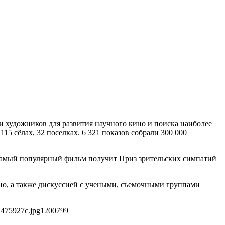
и художников для развития научного кино и поиска наиболее
5 сёлах, 32 поселках. 6 321 показов собрали 300 000
 самый популярный фильм получит Приз зрительских симпатий
но, а также дискуссией с учеными, съемочными группами
d475927c.jpg
1200
799