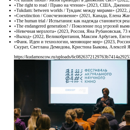
«The right to read / Право на чтение» (2023, США, Дженн
«Tukdam: between worlds / Тукдам: между мирами» (2022,
«Coextinction / Соисчезновение» (2021, Канада, Елена Жа
«The human trial / Испытания: как надежда становится р
«The endangered generation? / Поколение под угрозой вым
«Невечная мерзлота» (2023, Россия, Яна Рубановская, 73 
«Выход» (2022, Великобритания, Максим Арбугаев, Евген
«Фанк. Идеи и технологии, меняющие мир» (2023, Росси
Скурат, Светлана Демидова, Кристина Быкова, Алексей Я
https://kudamoscow.ru/uploads/6c0826372129763b7414a2925