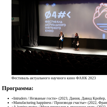
Фестиваль актуального научного кино ФАНК 2023
Программа:
«Intruders / Незваные гости» (2023, Дания, Давид Кройер,
«Manufacturing happiness / Производя счастье» (2022, Фр
«A lumine motus / Меня приводит в движение свет» (2022,