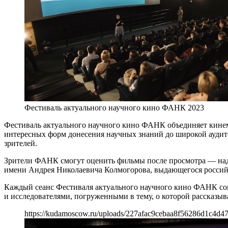
Фестиваль актуального научного кино ФАНК 2023
Фестиваль актуального научного кино ФАНК объединяет кинема
интересных форм донесения научных знаний до широкой аудитор
зрителей.
Зрители ФАНК смогут оценить фильмы после просмотра — надо 
имени Андрея Николаевича Колмогорова, выдающегося россий
Каждый сеанс Фестиваля актуального научного кино ФАНК соп
и исследователями, погруженными в тему, о которой рассказыва
https://kudamoscow.ru/uploads/227afac9cebaa8f56286d1c4d4