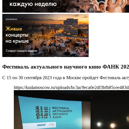
Фестиваль актуального научного кино ФАНК 20
С 15 по 30 сентября 2023 года в Москве пройдет Фестиваль а
https://kudamoscow.ru/uploads/bc3ac9eca0e2df3bfb85cee483d