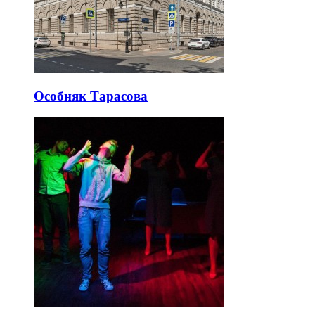
Особняк Тарасова