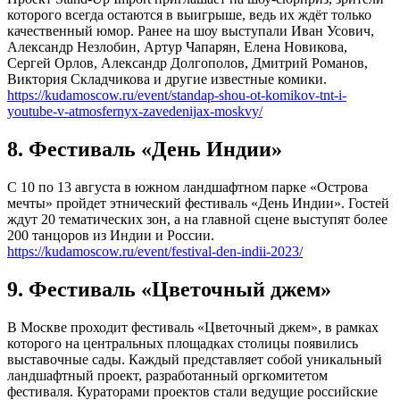
которого всегда остаются в выигрыше, ведь их ждёт только
качественный юмор. Ранее на шоу выступали Иван Усович,
Александр Незлобин, Артур Чапарян, Елена Новикова,
Сергей Орлов, Александр Долгополов, Дмитрий Романов,
Виктория Складчикова и другие известные комики.
https://kudamoscow.ru/event/standap-shou-ot-komikov-tnt-i-
youtube-v-atmosfernyx-zavedenijax-moskvy/
8. Фестиваль «День Индии»
С 10 по 13 августа в южном ландшафтном парке «Острова
мечты» пройдет этнический фестиваль «День Индии». Гостей
ждут 20 тематических зон, а на главной сцене выступят более
200 танцоров из Индии и России.
https://kudamoscow.ru/event/festival-den-indii-2023/
9. Фестиваль «Цветочный джем»
В Москве проходит фестиваль «Цветочный джем», в рамках
которого на центральных площадках столицы появились
выставочные сады. Каждый представляет собой уникальный
ландшафтный проект, разработанный оргкомитетом
фестиваля. Кураторами проектов стали ведущие российские