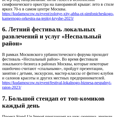
симфонического оркестра на панорамной крыше: лето в стиле
ярких 70-х в самом центре Москвы.
https://kudamoscow.ru/event/zolotye-xity-abba-ot-simfonicheskogo-
kamernogo-orkestra-na-teploj-kryshe-2023/
6. Летний фестиваль локальных
развлечений и услуг «Неспальный
район»
В рамках Московского урбанистического форума проходит
фестиваль «Неспальный район». Во время фестиваля
локального бизнеса в районах Москвы, которые некоторые
ошибочно считают «спальными», пройдут презентации,
занятия с детьми, экскурсии, мастер-классы от фитнес-клубов
и салонов красоты и других местных предпринимателей.
https://kudamoscow.ru/event/festival-lokalnogo-biznesa-nespalnyi-
raion-2023/
7. Большой стендап от топ-комиков
каждый день
Проект Stand-Up Import приглашает на шоу-сюрприз, зрители