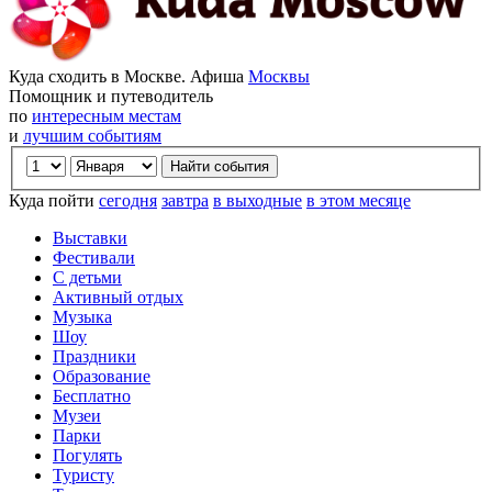
Куда сходить в Москве. Афиша
Москвы
Помощник и путеводитель
по
интересным местам
и
лучшим событиям
Куда пойти
сегодня
завтра
в выходные
в этом месяце
Выставки
Фестивали
С детьми
Активный отдых
Музыка
Шоу
Праздники
Образование
Бесплатно
Музеи
Парки
Погулять
Туристу