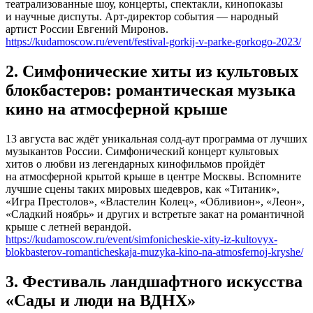
театрализованные шоу, концерты, спектакли, кинопоказы
и научные диспуты. Арт-директор события — народный
артист России Евгений Миронов.
https://kudamoscow.ru/event/festival-gorkij-v-parke-gorkogo-2023/
2. Симфонические хиты из культовых
блокбастеров: романтическая музыка
кино на атмосферной крыше
13 августа вас ждёт уникальная солд-аут программа от лучших
музыкантов России. Симфонический концерт культовых
хитов о любви из легендарных кинофильмов пройдёт
на атмосферной крытой крыше в центре Москвы. Вспомните
лучшие сцены таких мировых шедевров, как «Титаник»,
«Игра Престолов», «Властелин Колец», «Обливион», «Леон»,
«Сладкий ноябрь» и других и встретьте закат на романтичной
крыше с летней верандой.
https://kudamoscow.ru/event/simfonicheskie-xity-iz-kultovyx-
blokbasterov-romanticheskaja-muzyka-kino-na-atmosfernoj-kryshe/
3. Фестиваль ландшафтного искусства
«Сады и люди на ВДНХ»