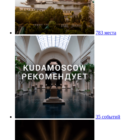
783 места
35 событий