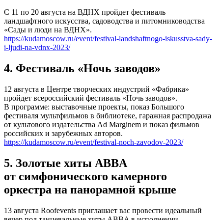
С 11 по 20 августа на ВДНХ пройдет фестиваль
ландшафтного искусства, садоводства и питомниководства
«Сады и люди на ВДНХ».
https://kudamoscow.ru/event/festival-landshaftnogo-iskusstva-sady-
i-ljudi-na-vdnx-2023/
4. Фестиваль «Ночь заводов»
12 августа в Центре творческих индустрий «Фабрика»
пройдет всероссийский фестиваль «Ночь заводов».
В программе: выставочные проекты, показ Большого
фестиваля мультфильмов в библиотеке, гаражная распродажа
от культового издательства Ad Marginem и показ фильмов
российских и зарубежных авторов.
https://kudamoscow.ru/event/festival-noch-zavodov-2023/
5. Золотые хиты ABBA
от симфонического камерного
оркестра на панорамной крыше
13 августа Roofevents приглашает вас провести идеальный
вечер под танцевальные хиты ABBA в исполнении