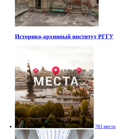
Историко-архивный институт РГГУ
783 места