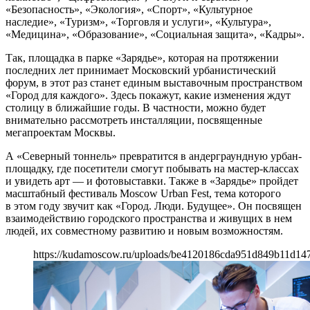
«Безопасность», «Экология», «Спорт», «Культурное
наследие», «Туризм», «Торговля и услуги», «Культура»,
«Медицина», «Образование», «Социальная защита», «Кадры».
Так, площадка в парке «Зарядье», которая на протяжении
последних лет принимает Московский урбанистический
форум, в этот раз станет единым выставочным пространством
«Город для каждого». Здесь покажут, какие изменения ждут
столицу в ближайшие годы. В частности, можно будет
внимательно рассмотреть инсталляции, посвященные
мегапроектам Москвы.
А «Северный тоннель» превратится в андерграундную урбан-
площадку, где посетители смогут побывать на мастер-классах
и увидеть арт — и фотовыставки. Также в «Зарядье» пройдет
масштабный фестиваль Moscow Urban Fest, тема которого
в этом году звучит как «Город. Люди. Будущее». Он посвящен
взаимодействию городского пространства и живущих в нем
людей, их совместному развитию и новым возможностям.
https://kudamoscow.ru/uploads/be4120186cda951d849b11d14