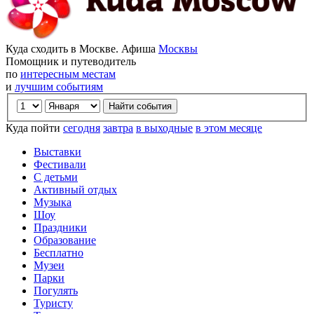
Куда сходить в Москве. Афиша
Москвы
Помощник и путеводитель
по
интересным местам
и
лучшим событиям
Куда пойти
сегодня
завтра
в выходные
в этом месяце
Выставки
Фестивали
С детьми
Активный отдых
Музыка
Шоу
Праздники
Образование
Бесплатно
Музеи
Парки
Погулять
Туристу