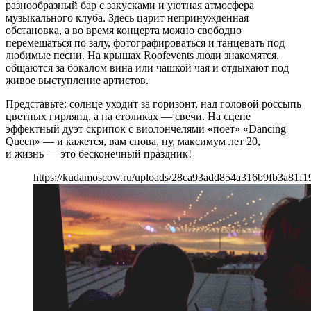
разнообразный бар с закусками и уютная атмосфера
музыкального клуба. Здесь царит непринужденная
обстановка, а во время концерта можно свободно
перемещаться по залу, фотографироваться и танцевать под
любимые песни. На крышах Roofevents люди знакомятся,
общаются за бокалом вина или чашкой чая и отдыхают под
живое выступление артистов.
Представьте: солнце уходит за горизонт, над головой россыпь
цветных гирлянд, а на столиках — свечи. На сцене
эффектный дуэт скрипок с виолончелями «поет» «Dancing
Queen» — и кажется, вам снова, ну, максимум лет 20,
и жизнь — это бесконечный праздник!
https://kudamoscow.ru/uploads/28ca93add854a316b9fb3a81f1