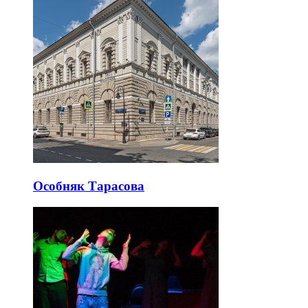
Особняк Тарасова