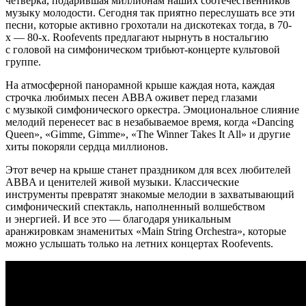
четверка, подарившая миллионам наших соотечественников
музыку молодости. Сегодня так приятно переслушать все эти
песни, которые активно грохотали на дискотеках тогда, в 70-
х — 80-х. Roofevents предлагают нырнуть в ностальгию
с головой на симфоническом трибьют-концерте культовой
группе.
На атмосферной панорамной крыше каждая нота, каждая
строчка любимых песен ABBA оживет перед глазами
с музыкой симфонического оркестра. Эмоциональное слияние
мелодий перенесет вас в незабываемое время, когда «Dancing
Queen», «Gimme, Gimme», «The Winner Takes It All» и другие
хиты покоряли сердца миллионов.
Этот вечер на крыше станет праздником для всех любителей
ABBA и ценителей живой музыки. Классические
инструменты превратят знакомые мелодии в захватывающий
симфонический спектакль, наполненный волшебством
и энергией. И все это — благодаря уникальным
аранжировкам знаменитых «Main String Orchestra», которые
можно услышать только на летних концертах Roofevents.