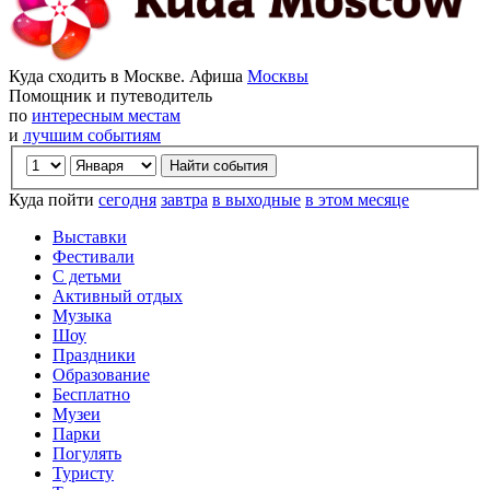
Куда сходить в Москве. Афиша
Москвы
Помощник и путеводитель
по
интересным местам
и
лучшим событиям
Куда пойти
сегодня
завтра
в выходные
в этом месяце
Выставки
Фестивали
С детьми
Активный отдых
Музыка
Шоу
Праздники
Образование
Бесплатно
Музеи
Парки
Погулять
Туристу