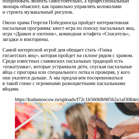
попробовать звонить самостоятельно, а профессиональный
звонарь объяснит, как правильно управлять колоколами
и строить музыкальный рисунок.
Около храма Георгия Победоносца пройдет интерактивная
пасхальная программа: квест-игра по поиску пасхальных яиц,
игра «Дракон и охотник», командная эстафета «Спасатель»,
загадки и викторины.
Самой интересной игрой дня обещает стать «Гонка
гигантских яиц», которая пройдет на склоне рядом с храмом.
Среди известных славянских пасхальных традиций есть
«покатушки», которые устраивали дети, спуская пасхальные
яйца с пригорка или специального лотка и проверяя, у кого
они укатятся дальше. А мы предлагаем посоревноваться
в такой гонке с огромными разноцветными пасхальными
яйцами.
https://kudamoscow.ru/uploads/f72c1b5606fb90562a1af3084e