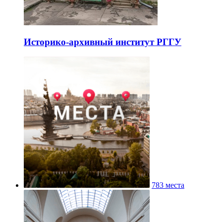
Историко-архивный институт РГГУ
783 места