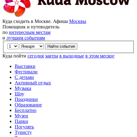
Куда сходить в Москве. Афиша
Москвы
Помощник и путеводитель
по
интересным местам
и
лучшим событиям
Куда пойти
сегодня
завтра
в выходные
в этом месяце
Выставки
Фестивали
С детьми
Активный отдых
Музыка
Шоу
Праздники
Образование
Бесплатно
Музеи
Парки
Погулять
Туристу