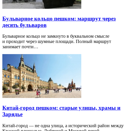
Бульварное кольцо пешком: маршрут через
десять бульваров
Бульварное кольцо не замкнуто в буквальном смысле
и проходит через шумные площади. Полный маршрут
занимает почти…
Китай-город пешком: старые улицы, храмы и
Зарядье
Китай-город — не одна улица, а исторический район между
Красной площадью, Лубянкой и Москвой-рекой.