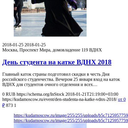
2018-01-25
2018-01-25
Москва, Проспект Мира, домовладение 119
ВДНХ
День студента на катке ВДНХ 2018
Главный каток страны подготовил скидки в честь Дня
российского студенчества. Вечером 25 января вход на каток
ВДНХ для студентов очного отделения и всех…
0
RUB
https://schema.org/InStock
2018-01-21T21:19:00+03:00
https://kudamoscow.ru/event/den-studenta-na-katke-vdnx-2018/
от 0
₽
873
1
https://kudamoscow.ru/image/255/255/uploads/b5c712595775
https://kudamoscow.ru/image/255/255/uploads/b5c712595775