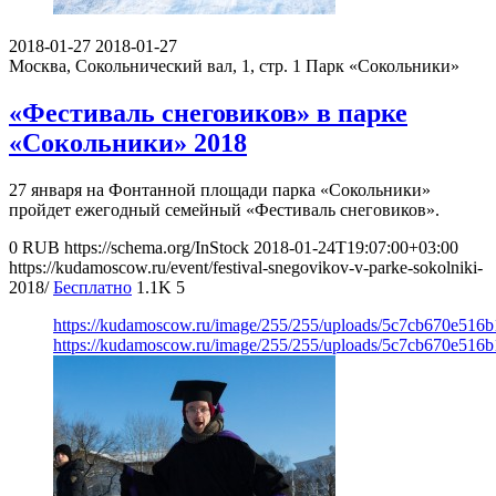
2018-01-27
2018-01-27
Москва, Сокольнический вал, 1, стр. 1
Парк «Сокольники»
«Фестиваль снеговиков» в парке
«Сокольники» 2018
27 января на Фонтанной площади парка «Сокольники»
пройдет ежегодный семейный «Фестиваль снеговиков».
0
RUB
https://schema.org/InStock
2018-01-24T19:07:00+03:00
https://kudamoscow.ru/event/festival-snegovikov-v-parke-sokolniki-
2018/
Бесплатно
1.1K
5
https://kudamoscow.ru/image/255/255/uploads/5c7cb670e516
https://kudamoscow.ru/image/255/255/uploads/5c7cb670e516