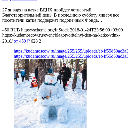
27 января на катке ВДНХ пройдет четвертый
Благотворительный день. В последнюю субботу января все
посетители катка поддержат подопечных Фонда…
450
RUB
https://schema.org/InStock
2018-01-24T23:56:00+03:00
https://kudamoscow.ru/event/blagotvoritelnyj-den-na-katke-vdnx-
2018/
от 450
₽
628
2
https://kudamoscow.ru/image/255/255/uploads/eb4f55d50ac3
https://kudamoscow.ru/image/255/255/uploads/eb4f55d50ac3