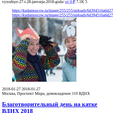
vyxodnye-27-i-28-janvarja-2018-goda/
от 0
₽
7.1K
5
https://kudamoscow.ru/image/255/255/uploads/6d394516a6d
https://kudamoscow.ru/image/255/255/uploads/6d394516a6d
2018-01-27
2018-01-27
Москва, Проспект Мира, домовладение 119
ВДНХ
Благотворительный день на катке
ВДНХ 2018