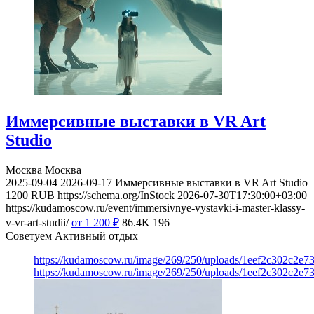
Иммерсивные выставки в VR Art
Studio
Москва
Москва
2025-09-04
2026-09-17
Иммерсивные выставки в VR Art Studio
1200
RUB
https://schema.org/InStock
2026-07-30T17:30:00+03:00
https://kudamoscow.ru/event/immersivnye-vystavki-i-master-klassy-
v-vr-art-studii/
от 1 200
₽
86.4K
196
Советуем Активный отдых
https://kudamoscow.ru/image/269/250/uploads/1eef2c302c2e7
https://kudamoscow.ru/image/269/250/uploads/1eef2c302c2e7