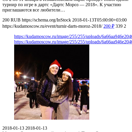
турнир по игре в дартс «Дартс Мороз — 2018». К участию
приглашаются все любители…
200
RUB
https://schema.org/InStock
2018-01-13T05:00:00+03:00
https://kudamoscow.ru/event/turnir-darts-moroz-2018/
200
₽
339
2
https://kudamoscow.ru/image/255/255/uploads/6a66aa946e20
https://kudamoscow.ru/image/255/255/uploads/6a66aa946e20
2018-01-13
2018-01-13