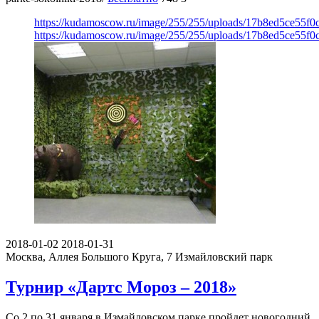
https://kudamoscow.ru/image/255/255/uploads/17b8ed5ce55f0
https://kudamoscow.ru/image/255/255/uploads/17b8ed5ce55f0
2018-01-02
2018-01-31
Москва, Аллея Большого Круга, 7
Измайловский парк
Турнир «Дартс Мороз – 2018»
Со 2 по 31 января в Измайловском парке пройдет новогодний