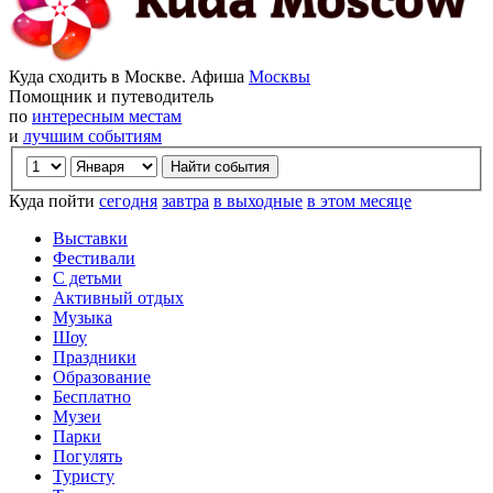
Куда сходить в Москве. Афиша
Москвы
Помощник и путеводитель
по
интересным местам
и
лучшим событиям
Куда пойти
сегодня
завтра
в выходные
в этом месяце
Выставки
Фестивали
С детьми
Активный отдых
Музыка
Шоу
Праздники
Образование
Бесплатно
Музеи
Парки
Погулять
Туристу