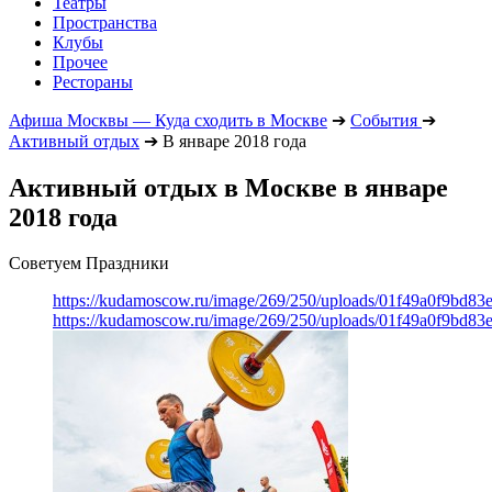
Театры
Пространства
Клубы
Прочее
Рестораны
Афиша Москвы — Куда сходить в Москве
➔
События
➔
Активный отдых
➔
В январе 2018 года
Активный отдых в Москве в январе
2018 года
Советуем Праздники
https://kudamoscow.ru/image/269/250/uploads/01f49a0f9bd83
https://kudamoscow.ru/image/269/250/uploads/01f49a0f9bd83