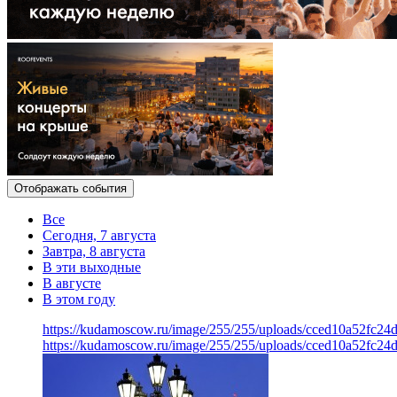
Отображать события
Все
Сегодня, 7 августа
Завтра, 8 августа
В эти выходные
В августе
В этом году
https://kudamoscow.ru/image/255/255/uploads/cced10a52fc24
https://kudamoscow.ru/image/255/255/uploads/cced10a52fc24