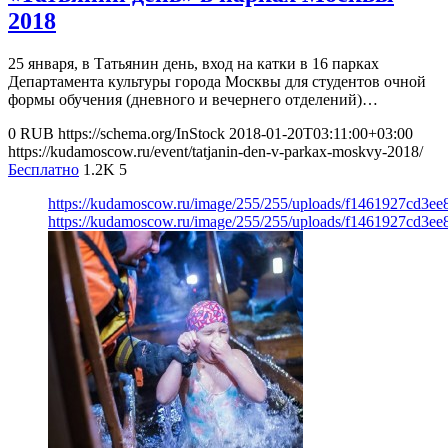
2018
25 января, в Татьянин день, вход на катки в 16 парках
Департамента культуры города Москвы для студентов очной
формы обучения (дневного и вечернего отделений)…
0
RUB
https://schema.org/InStock
2018-01-20T03:11:00+03:00
https://kudamoscow.ru/event/tatjanin-den-v-parkax-moskvy-2018/
Бесплатно
1.2K
5
https://kudamoscow.ru/image/255/255/uploads/f1461927cd3e
https://kudamoscow.ru/image/255/255/uploads/f1461927cd3e