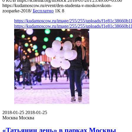
0
RUB
https://schema.org/InStock
2018-01-20T23:49:00+03:00
https://kudamoscow.ru/event/den-studenta-v-moskovskom-
zooparke-2018/
Бесплатно
1K
8
https://kudamoscow.ru/image/255/255/uploads/f1e81c38660b
https://kudamoscow.ru/image/255/255/uploads/f1e81c38660b
2018-01-25
2018-01-25
Москва
Москва
«Татьянин день» в парках Москвы