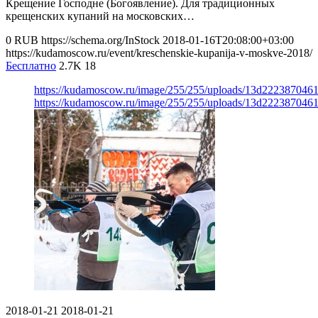
Крещение Господне (Богоявление). Для традиционных
крещенских купаний на московских…
0
RUB
https://schema.org/InStock
2018-01-16T20:08:00+03:00
https://kudamoscow.ru/event/kreschenskie-kupanija-v-moskve-2018/
Бесплатно
2.7K
18
https://kudamoscow.ru/image/255/255/uploads/13d222387046
https://kudamoscow.ru/image/255/255/uploads/13d222387046
2018-01-21
2018-01-21