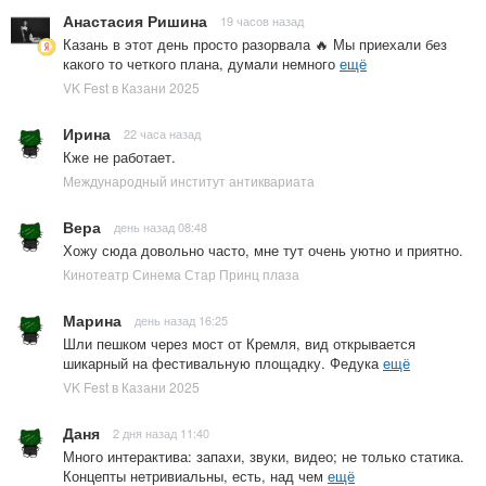
Анастасия Ришина
19 часов назад
Казань в этот день просто разорвала 🔥 Мы приехали без
какого то четкого плана, думали немного
ещё
VK Fest в Казани 2025
Ирина
22 часа назад
Кже не работает.
Международный институт антиквариата
Вера
день назад 08:48
Хожу сюда довольно часто, мне тут очень уютно и приятно.
Кинотеатр Синема Стар Принц плаза
Марина
день назад 16:25
Шли пешком через мост от Кремля, вид открывается
шикарный на фестивальную площадку. Федука
ещё
VK Fest в Казани 2025
Даня
2 дня назад 11:40
Много интерактива: запахи, звуки, видео; не только статика.
Концепты нетривиальны, есть, над чем
ещё