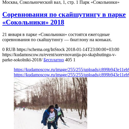
Москва, Сокольнический вал, 1, стр. 1
Парк «Сокольники»
Соревнования по скайшутингу в парке
«Сокольники» 2018
21 января в парке «Сокольники» состоятся ежегодные
соревнования по скайшутингу — биатлону на коньках.
0
RUB
https://schema.org/InStock
2018-01-14T23:00:00+03:00
https://kudamoscow.ru/event/sorevnovanija-po-skajshutingu-v-
parke-sokolniki-2018/
Бесплатно
405
1
https://kudamoscow.ru/image/255/255/uploads/c899b943e11e
https://kudamoscow.ru/image/255/255/uploads/c899b943e11e