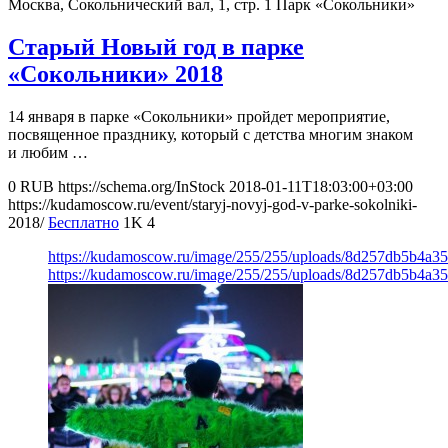
Москва, Сокольнический вал, 1, стр. 1
Парк «Сокольники»
Старый Новый год в парке
«Сокольники» 2018
14 января в парке «Сокольники» пройдет мероприятие,
посвященное празднику, который с детства многим знаком
и любим …
0
RUB
https://schema.org/InStock
2018-01-11T18:03:00+03:00
https://kudamoscow.ru/event/staryj-novyj-god-v-parke-sokolniki-
2018/
Бесплатно
1K
4
https://kudamoscow.ru/image/255/255/uploads/8d257db5b4a3
https://kudamoscow.ru/image/255/255/uploads/8d257db5b4a3