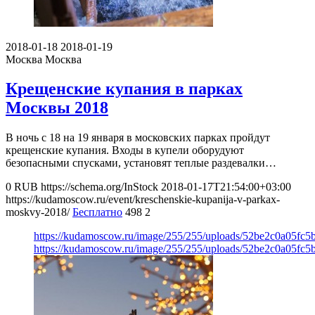
2018-01-18
2018-01-19
Москва
Москва
Крещенские купания в парках
Москвы 2018
В ночь с 18 на 19 января в московских парках пройдут
крещенские купания. Входы в купели оборудуют
безопасными спусками, установят теплые раздевалки…
0
RUB
https://schema.org/InStock
2018-01-17T21:54:00+03:00
https://kudamoscow.ru/event/kreschenskie-kupanija-v-parkax-
moskvy-2018/
Бесплатно
498
2
https://kudamoscow.ru/image/255/255/uploads/52be2c0a05fc
https://kudamoscow.ru/image/255/255/uploads/52be2c0a05fc