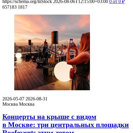
https://schema.org/InStock
2026-08-06T12:15:00+03:00
0
от 0
₽
657183
1817
2026-05-07
2026-08-31
Москва
Москва
Концерты на крыше с видом
в Москве: три центральных площадки
Roofevents этим летом