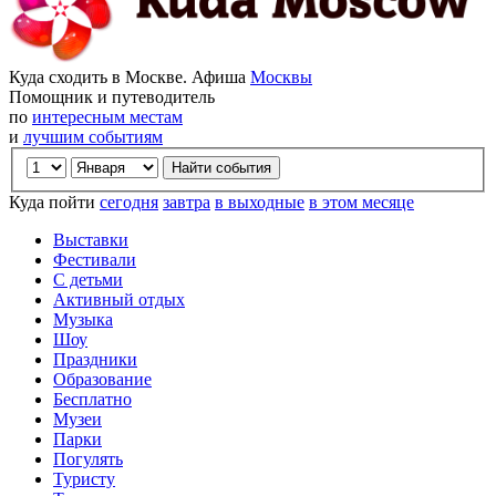
Куда сходить в Москве. Афиша
Москвы
Помощник и путеводитель
по
интересным местам
и
лучшим событиям
Куда пойти
сегодня
завтра
в выходные
в этом месяце
Выставки
Фестивали
С детьми
Активный отдых
Музыка
Шоу
Праздники
Образование
Бесплатно
Музеи
Парки
Погулять
Туристу