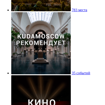
783 места
35 событий