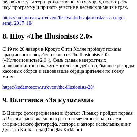
ледовых скульптур и рождественскую ярмарку, посмотреть
шоу-программу и принять участие в веселых зимних играх.
https://kudamoscow.ru/event/festival-ledovaja-moskva-v-krugu-
semji-2017–18/
8. Шоу «The Illusionists 2.0»
С 19 по 28 января в Крокус Сити Холле пройдут показы
грандиозного шоу-бестселлера «The Illusionists 2.0»
(«Иллюзионисты 2.0»). Семь самых невероятных
иллюзионистов покажут магическое действо, бьющее рекорды
кассовых сборов и завоевавшее сердца зрителей по всему
миру.
https://kudamoscow.ru/event/the-illusionists-20/
9. Выставка «За кулисами»
В Центре фотографии имени братьев Люмьер пройдет первая
в России выставка многократно отмеченного наградами
американского фотографа, лектора и автора нескольких книг
Дугласа Киркланда (Douglas Kirkland).