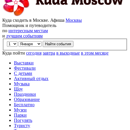
Куда сходить в Москве. Афиша
Москвы
Помощник и путеводитель
по
интересным местам
и
лучшим событиям
Куда пойти
сегодня
завтра
в выходные
в этом месяце
Выставки
Фестивали
С детьми
Активный отдых
Музыка
Шоу
Праздники
Образование
Бесплатно
Музеи
Парки
Погулять
Туристу