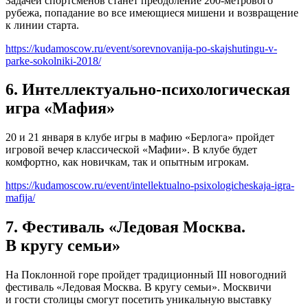
Задачей спортсменов станет преодоление 200-метрового
рубежа, попадание во все имеющиеся мишени и возвращение
к линии старта.
https://kudamoscow.ru/event/sorevnovanija-po-skajshutingu-v-
parke-sokolniki-2018/
6. Интеллектуально-психологическая
игра «Мафия»
20 и 21 января в клубе игры в мафию «Берлога» пройдет
игровой вечер классической «Мафии». В клубе будет
комфортно, как новичкам, так и опытным игрокам.
https://kudamoscow.ru/event/intellektualno-psixologicheskaja-igra-
mafija/
7. Фестиваль «Ледовая Москва.
В кругу семьи»
На Поклонной горе пройдет традиционный III новогодний
фестиваль «Ледовая Москва. В кругу семьи». Москвичи
и гости столицы смогут посетить уникальную выставку