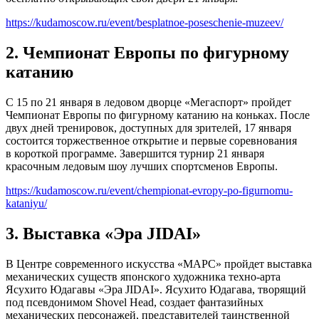
https://kudamoscow.ru/event/besplatnoe-poseschenie-muzeev/
2. Чемпионат Европы по фигурному
катанию
С 15 по 21 января в ледовом дворце «Мегаспорт» пройдет
Чемпионат Европы по фигурному катанию на коньках. После
двух дней тренировок, доступных для зрителей, 17 января
состоится торжественное открытие и первые соревнования
в короткой программе. Завершится турнир 21 января
красочным ледовым шоу лучших спортсменов Европы.
https://kudamoscow.ru/event/chempionat-evropy-po-figurnomu-
kataniyu/
3. Выставка «Эра JIDAI»
В Центре современного искусства «МАРС» пройдет выставка
механических существ японского художника техно-арта
Ясухито Юдагавы «Эра JIDAI». Ясухито Юдагава, творящий
под псевдонимом Shovel Head, создает фантазийных
механических персонажей, представителей таинственной