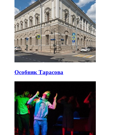
Особняк Тарасова